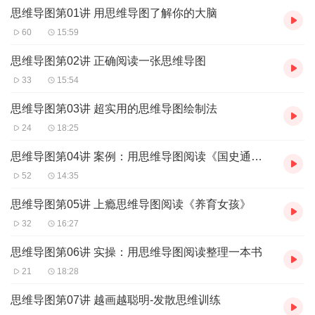
思维导图第01讲 用思维导图了解你的大脑
……
你的这些诉求都可以通过思维导图实现。
60
15:59
本书按照思维训练的三个阶段——隐性思维显性化、显性思维工具
思维导图第02讲 正确阅读一张思维导图
化和高效思维自动化，从会画、会思和会用三个方面展开思维导图
33
15:54
训练。书中对思维导图实战中遇到的关键点，结合实际案例由浅入
深地进行分析，并对思维导图运用的原则、技巧与步骤予以讲解。
思维导图第03讲 超实用的思维导图绘制法
24
18:25
思维导图第04讲 案例：用思维导图阅读《国史通鉴》
52
14:35
思维导图第05讲 上瘾思维导图阅读《养育女孩》
32
16:27
思维导图第06讲 实操：用思维导图阅读整理一本书
21
18:28
思维导图第07讲 越画越聪明-发散思维训练