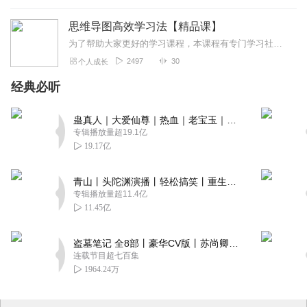
思维导图高效学习法【精品课】
为了帮助大家更好的学习课程，本课程有专门学习社群，加老师微信：71874O574，备注：学习，进入我们专属学习社群，让你花最短的时间掌握最多的知识。思维导图又叫...
2497
30
个人成长
经典必听
蛊真人｜大爱仙尊｜热血｜老宝玉｜多人VIP免费有声剧
专辑播放量超19.1亿
19.17亿
青山丨头陀渊演播丨轻松搞笑丨重生穿越丨古代权谋丨VIP免费 | 多人有声剧
专辑播放量超11.4亿
11.45亿
盗墓笔记 全8部丨豪华CV版丨苏尚卿&边江 领衔 多人有声剧丨冠声文化丨南派三叔
连载节目超七百集
1964.24万