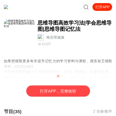
打开APP
思维导图高效学习法|学会思维导
图|思维导图记忆法
晚安呀娅娅
0
1132
如果想领取更多有关提升记忆力的学习资料与课程，请添加卫领取
资料：652021681
用思维导图拆解27个经典思维模型，让你一看就会、拿来就能用。
精准解决学习、工作、生活的所有难题。查理芒格、杰夫·贝佐斯、
混沌大学推荐使用的成长工具。让不甘平庸的你，轻松拥有成为高
手的“套路”。
打
开
A
P
P，完整收听
【内容简介】
你想让生活更有条理，房间变得整洁有序？
你想提高自己的写作水平，却苦于找不到方法？
你想让学习与工作变得更简单，效率更高？
节目(35)
切换顺序
你想从职场“小白”变为职场精英？