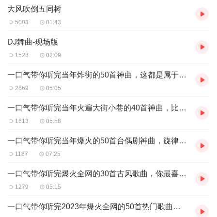
大风吹倒五同树
5003
01:43
DJ舞曲-现场版
1528
02:09
一口气带你听完当年炸街的50首神曲，这都是属于8090后青春记忆的歌单
2669
05:05
一口气带你听完当年火遍大街小巷的40首神曲，比学猫叫不知道要好听多少倍？
1613
05:58
一口气带你听完当年爆火的50首台偶剧神曲，旋律响起，DNA动了！
1187
07:25
一口气带你听完爆火全网的30首古风歌曲，你最喜欢哪一首呢？
1279
05:15
一口气带你听完2023年爆火全网的50首热门歌曲，你最喜欢哪一首？