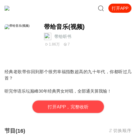
打开APP
带给音乐(视频)
带给听书
1.86万
7
经典老歌带你回到那个很穷幸福指数超高的九十年代，你都听过几
首？
听完华语乐坛巅峰30年经典男女对唱，全部通关算我输！
打
开
A
P
P，完整收听
节目(16)
切换顺序