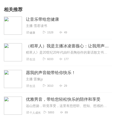
相关推荐
让音乐带给您健康
主播:雪君读书
1528
49
健康
（稻草人）我是主播冰凌蔷薇心：让我用声音带给你快乐
稻草人》是20世纪20年代由叶圣陶创作的童话散文书籍，于2016年4月由作家出版社出版[1]。该书主要介绍了20世纪20年代中国农村的生活百态，以田间草人的目光...
6033
177
生活
愿我的声音能带给你快乐！
主播:晋豫jy
3010
29
生活
优雅男音，带给您轻松快乐的陪伴和享受
远山悠扬，听觉享受，这里有您想听、想知、想感的声音，伴您度过美妙时光，去回味以往的经历，寻觅生活的美好。
5893
89
个人成长