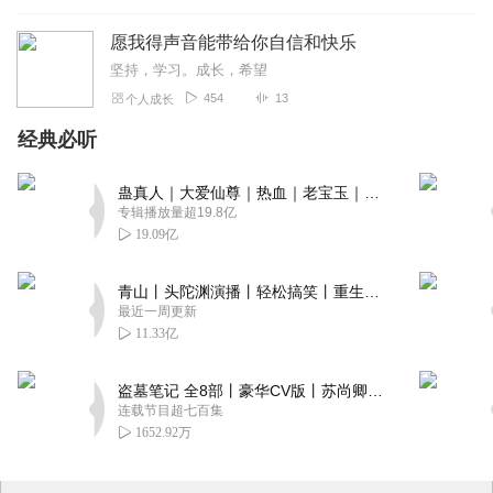
愿我得声音能带给你自信和快乐
坚持，学习。成长，希望
454
13
个人成长
经典必听
蛊真人｜大爱仙尊｜热血｜老宝玉｜多人VIP免费有声剧
专辑播放量超19.8亿
19.09亿
青山丨头陀渊演播丨轻松搞笑丨重生穿越丨古代权谋丨VIP免费 | 多人有声剧
最近一周更新
11.33亿
盗墓笔记 全8部丨豪华CV版丨苏尚卿&边江 领衔 多人有声剧丨冠声文化丨南派三叔
连载节目超七百集
1652.92万