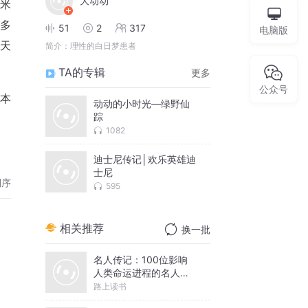
大动动
米
多
51
2
317
电脑版
天
简介：
理性的白日梦患者
TA的专辑
更多
公众号
本
动动的小时光—绿野仙
踪
1082
迪士尼传记│欢乐英雄迪
士尼
倒序
595
相关推荐
换一批
名人传记：100位影响
人类命运进程的名人故
事
路上读书