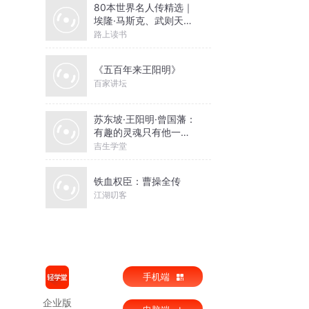
80本世界名人传精选｜
埃隆·马斯克、武则天、
孔子等
路上读书
《五百年来王阳明》
百家讲坛
苏东坡·王阳明·曾国藩：
有趣的灵魂只有他一个|
庄子
吉生学堂
铁血权臣：曹操全传
江湖叨客
手机端
企业版