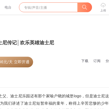
电台
上传
士尼传记│欢乐英雄迪士尼
下载
订阅
36
元/天 立即开通
父、迪士尼乐园还有那个家喻户晓的城堡logo，但是迪士尼
为我们讲述了迪士尼短暂幸福的童年，称得上辛苦悲惨的少年