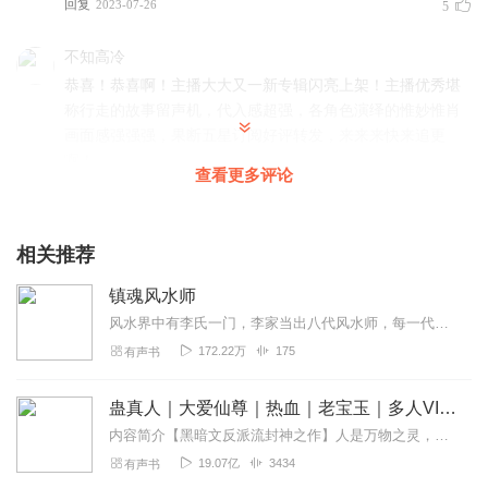
回复
2023-07-26
5
不知高冷
恭喜！恭喜啊！主播大大又一新专辑闪亮上架！主播优秀堪
称行走的故事留声机，代入感超强，各角色演绎的惟妙惟肖
画面感强强强，果断五星订阅好评转发，来来来快来追更
啊！
查看更多评论
回复
2023-07-26
5
冷冷叮咚
相关推荐
哇哦！好听好听好听呀！感谢主播精彩演绎，代入感强强
镇魂风水师
强，吸引小耳朵不忍离开，绝对的五星好评，订阅追更追
更，关注主播多出书，期待更多精彩分享！
风水界中有李氏一门，李家当出八代风水师，每一代以八卦为名，收集天地水火风雷山金八气，合李家八代之力推动末法时代的降临，妖鬼邪怪由气化形，李氏风水师便是他们的大敌...
172.22万
175
有声书
回复
2023-08-30
3
扛着七个小仙女
蛊真人｜大爱仙尊｜热血｜老宝玉｜多人VIP免费有声剧
好听好听好听好听好听 又一次听到主播的新故事 非常非常好
内容简介【黑暗文反派流封神之作】人是万物之灵，蛊是天地真精。一个穿越者不断重生的故事。一个养蛊、炼蛊、用蛊的奇特世界。配音组（男角色）老宝玉旁白...
听 五星好评
19.07亿
3434
有声书