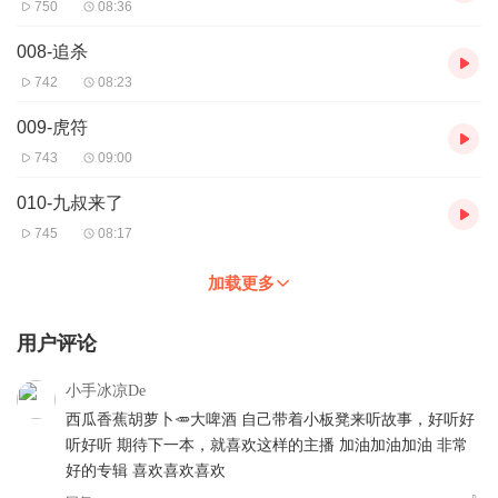
750
08:36
008-追杀
742
08:23
009-虎符
743
09:00
010-九叔来了
745
08:17
加载更多
用户评论
小手冰凉De
西瓜香蕉胡萝卜🥕大啤酒 自己带着小板凳来听故事，好听好
听好听 期待下一本，就喜欢这样的主播 加油加油加油 非常
好的专辑 喜欢喜欢喜欢