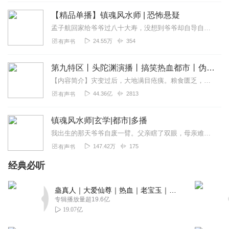
回复
2023-07-26
3
【精品单播】镇魂风水师 | 恐怖悬疑
冰橙雪梨花
孟子航回家给爷爷过八十大寿，没想到爷爷却自导自演了一出“活出丧”的戏码。
主播大大演播的好有特色，嗯，故事超好听，一口气听完。
24.55万
354
有声书
还不过瘾，快点更新啊，追了追了，关注订阅了！！！
回复
2023-09-14
第九特区丨头陀渊演播丨搞笑热血都市丨伪戒丨VIP免费多人有声剧
2
【内容简介】灾变过后，大地满目疮痍。粮食匮乏，资源紧俏，局势混乱……一位从待规划区杀出来的青年，背对着漫天黄沙，孤身来到九区谋生，却不曾想偶然结识三五好友，一念...
大王听集下讲故事
44.36亿
2813
有声书
非常完美，好听好听好听，故事好，讲的好，非常喜欢
回复
2023-09-10
镇魂风水师|玄学|都市|多播
2
我出生的那天爷爷自废一臂。父亲瞎了双眼，母亲难产而死。
听gui故事
147.42万
175
有声书
非常好听，好听好听好听，非常期待主播其他的声音，演播
经典必听
非常到位
回复
2023-09-02
2
蛊真人｜大爱仙尊｜热血｜老宝玉｜多人VIP免费有声剧
专辑播放量超19.6亿
磊磊一号_努力版
19.07亿
嘎嘎好听，啥也不说了，订阅就完事了，剧情非常好。