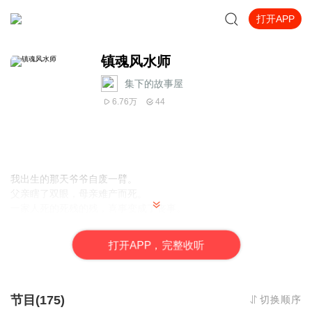
打开APP
镇魂风水师
集下的故事屋
6.76万
44
我出生的那天
爷爷
自废一臂。
父亲瞎了双眼，母亲难产而死。
一家人死的死残的残，喜事变成了丧事。
只因为我是被一家人强求而来的。
李家祖上都是风水师，因为有隔代传的规矩，所以李氏风水到我这
打
开
A
P
P，完整收听
一代正好是第八代，按照祖训八卦乾为首坤收尾，我名字中得有个
坤字结尾，作为李氏最后一个风水师。
自我之后李氏就能功德圆满不用再涉险风水命理。
节目(175)
切换顺序