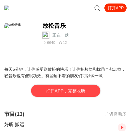
打开APP
放松音乐
正在ii_默
6640
12
每天5分钟，让你感受到放松的快乐！让你把烦恼和忧愁全都忘掉，
轻音乐也有催眠功效。有些睡不着的朋友们可以试一试
打
开
A
P
P，完整收听
节目(13)
切换顺序
好听 搬运