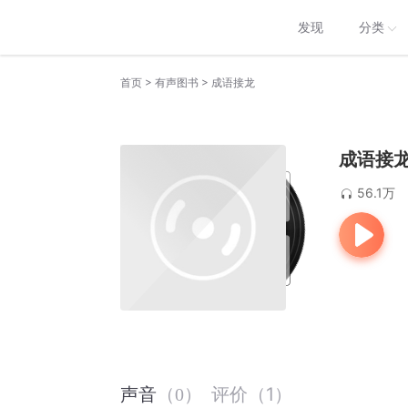
发现
分类
>
>
首页
有声图书
成语接龙
成语接
56.1万
评价
（
1
）
声音
（
0
）