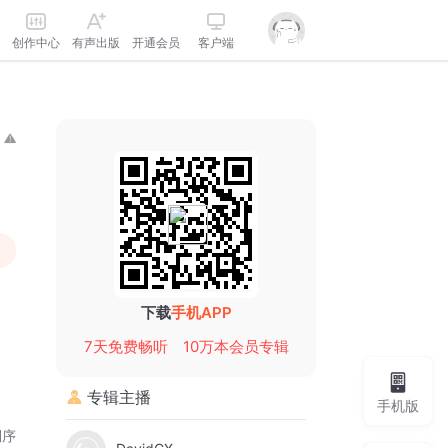
创作中心
有声出版
开通会员
客户端
下载
手机APP
7天免费畅听
10万本会员专辑
专辑主播
手机版
倒序