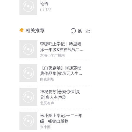
论语
177
相关推荐
换一批
李哪吒上学记｜稀里糊
涂一年级&神神气气二年
级
东海小学广播站
【白夜剧场】阿加莎经
典作品集|收录无人生还
等作品
白夜剧场
神秘复苏|悬疑惊悚|灵
异|多人有声剧
北冥有声
米小圈上学记:一二三年
级 | 畅销出版物
米小圈