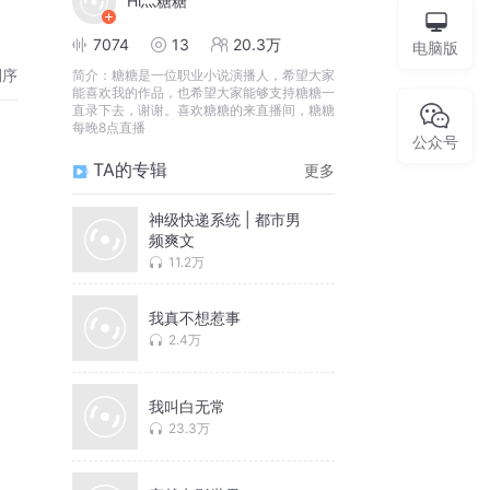
Hi灬糖糖
7074
13
20.3万
电脑版
倒序
简介：
糖糖是一位职业小说演播人，希望大家
能喜欢我的作品，也希望大家能够支持糖糖一
直录下去，谢谢。喜欢糖糖的来直播间，糖糖
每晚8点直播
公众号
TA的专辑
更多
神级快递系统 | 都市男
频爽文
11.2万
我真不想惹事
2.4万
我叫白无常
23.3万