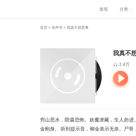
发现
分类
>
>
首页
有声书
我真不想惹事
我真不
2.4万
穷山恶水，阴森恐怖。妖魔潜藏，生人勿进
金刚身。 听到提示音，柳金表示无奈。尸哥