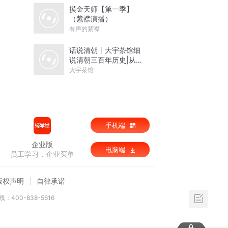
摸金天师【第一季】
（紫襟演播）
有声的紫襟
话说清朝丨大宇茶馆细
说清朝三百年历史|从努
尔哈赤到末代皇帝溥仪|
大宇茶馆
康熙雍正乾隆
手机端
企业版
电脑端
员工学习，企业买单
版权声明
自律承诺
：400-838-5616