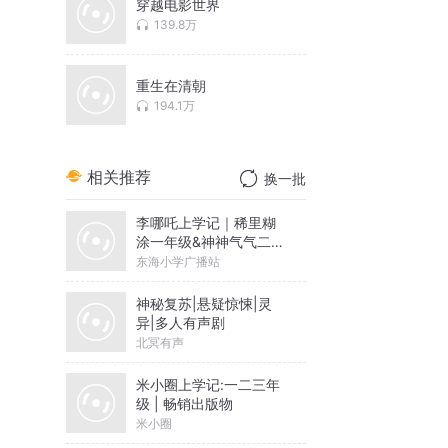
穿越电影世界
139.8万
重生在清朝
194.1万
相关推荐
换一批
李哪吒上学记｜稀里糊
涂一年级&神神气气二年
级
东海小学广播站
神秘复苏|悬疑惊悚|灵
异|多人有声剧
北冥有声
米小圈上学记:一二三年
级 | 畅销出版物
米小圈