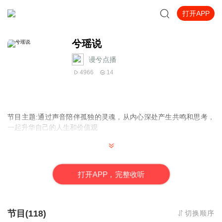
打开APP
兮瑶说
谩兮点播
4966
14
节目主题:通过声音陪伴孤独的灵魂，从内心深处产生共鸣和思考，
一起升华自己的人生和价值观
主播是谁:初瑶
打
开
A
P
P，完整收听
适合谁听:所有听众
节目(118)
切换顺序