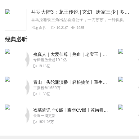
斗罗大陆3：龙王传说 | 玄幻 | 唐家三少 | 多人有声剧
喜马拉雅铁三角出品喜道公子，一刀苏苏，一种侃侃！【大型多人小说剧】该书是《斗罗大陆》系列的第三部斗罗大陆经典作品，继《绝世唐门》之后又一扛鼎之作。喜道公子与...
10.21亿
1985
有声书
经典必听
蛊真人｜大爱仙尊｜热血｜老宝玉｜多人VIP免费有声剧
专辑播放量超19.1亿
19.13亿
青山丨头陀渊演播丨轻松搞笑丨重生穿越丨古代权谋丨VIP免费 | 多人有声剧
主播粉丝1659万
11.39亿
盗墓笔记 全8部丨豪华CV版丨苏尚卿&边江 领衔 多人有声剧丨冠声文化丨南派三叔
最近一周更新
1821.26万