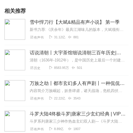
相关推荐
雪中悍刀行【大斌&精品有声小说】 第一季
新书力荐:《庆余年》最具江湖味儿的版本，大斌领衔播讲点击进入【内容简介】有个白狐儿脸，佩双刀绣冬春雷，要做那天下第一。湖底有白发老魁爱吃荤。缺门牙老仆背剑匣。山...
31.12亿
881
有声书
话说清朝丨大宇茶馆细说清朝三百年历史|从努尔哈赤到末代皇帝溥仪|康熙雍正乾隆
清朝（1636年-1912年），是中国历史上最后一个封建王朝，共传十二帝，统治者为爱新觉罗氏。从努尔哈赤建立后金起，总计296年。从皇太极改国号为清起，国祚27...
8583.95万
501
历史
万族之劫丨都市玄幻多人有声剧丨一种侃侃｜VIP免费有声小说
内容简介万族崛起，妖兽肆虐，诸天战场，危机四伏……这本就不太平的世界，此刻更是暗藏汹涌。苏宇肩负族人使命，不得不挺身而出，而他要如何披荆斩棘、冲锋陷阵？原来，他...
22.22亿
3543
有声书
斗罗大陆4终极斗罗|唐家三少玄幻经典 | VIP免费有声小说
斗罗系列唐家三少神作热血玄幻双人剧---《斗罗大陆》唐家三少神作热血玄幻双人剧---《斗罗大陆2：绝世唐门》唐家三少神作热血玄幻双人剧---《斗罗大陆3：龙王传...
8.89亿
1807
有声书