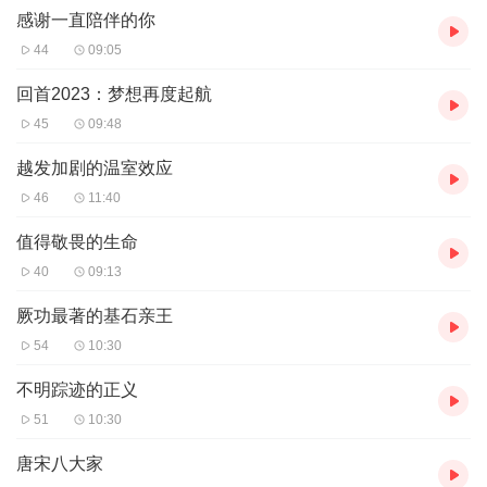
更新评率：每周一到周五早八点更新一集，周末不更新
感谢一直陪伴的你
44
09:05
回首2023：梦想再度起航
45
09:48
越发加剧的温室效应
46
11:40
值得敬畏的生命
40
09:13
厥功最著的基石亲王
54
10:30
不明踪迹的正义
51
10:30
唐宋八大家