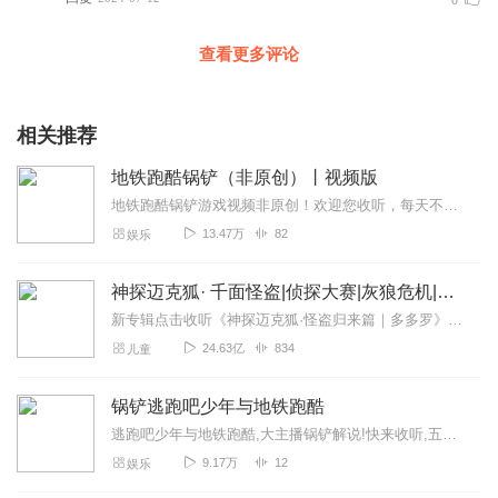
0
查看更多评论
相关推荐
地铁跑酷锅铲（非原创）丨视频版
地铁跑酷锅铲游戏视频非原创！欢迎您收听，每天不定时更新。为锅铲视频集合版（部分视频后期黑屏，由于未满十秒所以先补上的）后期有番外篇…铲粉必看！【注明：非原创，侵...
13.47万
82
娱乐
神探迈克狐· 千面怪盗|侦探大赛|灰狼危机|多多罗
新专辑点击收听《神探迈克狐·怪盗归来篇｜多多罗》！！！>>>点击进入主播橱窗购买《神探迈克狐》系列图书吧!<<<多多罗故事【点击前往】收听多多罗其他好玩有趣的故...
24.63亿
834
儿童
锅铲逃跑吧少年与地铁跑酷
逃跑吧少年与地铁跑酷,大主播锅铲解说!快来收听,五星好评加订阅!更新频率为:每周更新三集,可能加更一集
9.17万
12
娱乐