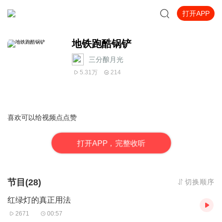
打开APP
地铁跑酷锅铲
三分酿月光
5.31万
214
喜欢可以给视频点点赞
打
开
A
P
P，完整收听
节目(28)
切换顺序
红绿灯的真正用法
2671
00:57