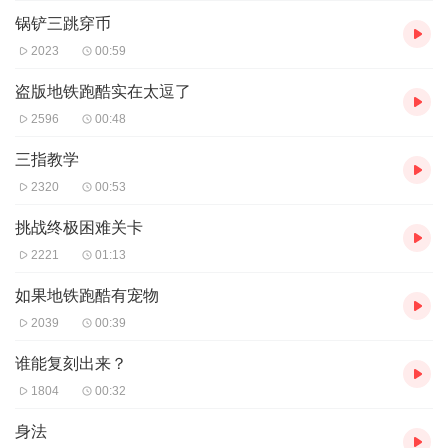
锅铲三跳穿币
2023
00:59
盗版地铁跑酷实在太逗了
2596
00:48
三指教学
2320
00:53
挑战终极困难关卡
2221
01:13
如果地铁跑酷有宠物
2039
00:39
谁能复刻出来？
1804
00:32
身法