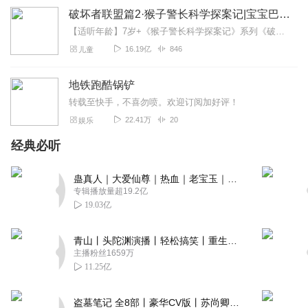
破坏者联盟篇2·猴子警长科学探案记|宝宝巴士故事
【适听年龄】7岁+《猴子警长科学探案记》系列《破坏者联盟篇1·猴子警长科学探案记》>>>《破坏者联盟篇2·猴子警长科学探案记》>>>《破坏者联盟篇3·猴子警长科...
16.19亿
846
儿童
地铁跑酷锅铲
转载至快手，不喜勿喷。欢迎订阅加好评！
22.41万
20
娱乐
经典必听
蛊真人｜大爱仙尊｜热血｜老宝玉｜多人VIP免费有声剧
专辑播放量超19.2亿
19.03亿
青山丨头陀渊演播丨轻松搞笑丨重生穿越丨古代权谋丨VIP免费 | 多人有声剧
主播粉丝1659万
11.25亿
盗墓笔记 全8部丨豪华CV版丨苏尚卿&边江 领衔 多人有声剧丨冠声文化丨南派三叔