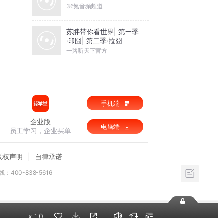
36氪音频频道
苏胖带你看世界| 第一季
·印囧| 第二季·拉囧
一路听天下官方
手机端
企业版
电脑端
员工学习，企业买单
版权声明
自律承诺
：400-838-5616
x
1.0