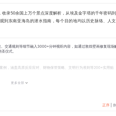
，收录50余国上万个景点深度解析，从埃及金字塔的千年密码
观到东南亚海岛的潜水指南，每个目的地均以历史脉络、人文
统、交通规则等细节融入3000+分钟视听内容，如通过敦煌壁画修复现场
朝圣仪式。
全案例，涵盖高原反应应对、财物保管策略、文明行为准则等200+实用贴
更多全部
携带的智慧宝典，助你解锁旅行本质——在历史长河中对话文明，在多元
正序
|