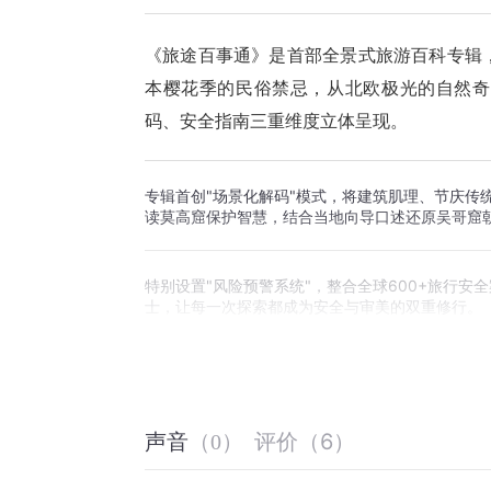
《旅途百事通》是首部全景式旅游百科专辑
本樱花季的民俗禁忌，从北欧极光的自然奇
码、安全指南三重维度立体呈现。
专辑首创"场景化解码"模式，将建筑肌理、节庆传
读莫高窟保护智慧，结合当地向导口述还原吴哥窟
特别设置"风险预警系统"，整合全球600+旅行安
士，让每一次探索都成为安全与审美的双重修行。
这不仅是一本行走世界的知识图谱，更是一套随身
化里理解世界。
评价
（
6
）
声音
（
0
）