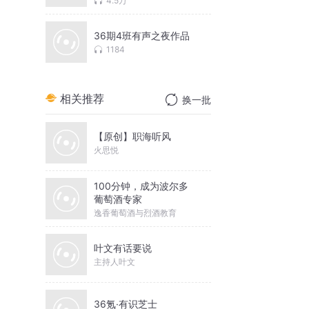
4.5万
36期4班有声之夜作品
1184
相关推荐
换一批
【原创】职海听风
火思悦
100分钟，成为波尔多
葡萄酒专家
逸香葡萄酒与烈酒教育
叶文有话要说
主持人叶文
36氪·有识芝士