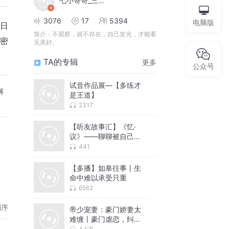
七小哥哥_三冬暖剧社
3076
17
5394
电脑版
到日
简介：
不观察，就不存在，自己发光，才能看
密
见美好。
TA的专辑
更多
公众号
试音作品展—【多练才
解
是王道】
2317
【听友故事汇】《忆·
议》——聊聊被自己尘
封的往事
441
【多播】如皋往事丨生
文
命中难以承受只重
6562
倒序
帝少宠妻：豪门娇妻太
难缠丨豪门虐恋，纠缠
不休