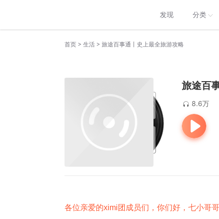
发现
分类
>
>
首页
生活
旅途百事通丨史上最全旅游攻略
旅途百
8.6万
各位亲爱的ximi团成员们，你们好，七小哥