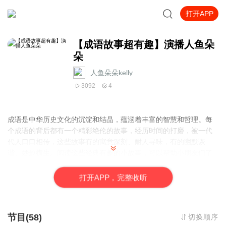
打开APP
【成语故事超有趣】演播人鱼朵
朵
人鱼朵朵kelly
3092
4
成语是中华历史文化的沉淀和结晶，蕴涵着丰富的智慧和哲理。每
个成语的背后都有一个精彩绝伦的故事，经历时间的打磨，被一代
代人口口相传，这些故事有的寓意深刻、耐人寻味，有的幽默诙
谐、妙趣横生。阅读这些经典有趣的小故事，可以帮助小朋友们了
解历史、学习知识、汲取古人的智慧，对其未来的成长很有帮助。
打
开
A
P
P，完整收听
节目(58)
切换顺序