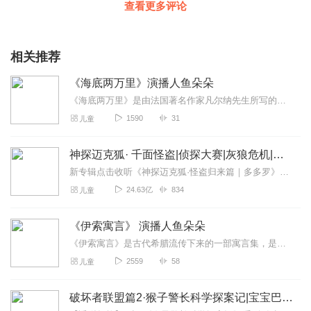
查看更多评论
相关推荐
《海底两万里》演播人鱼朵朵
《海底两万里》是由法国著名作家凡尔纳先生所写的一部科幻小说。小说从海面上“怪兽”出没，不断袭击各国轮船，搅得人心惶惶开始，到“鹦鹉螺号”被吞噬为止，整部小说悬念...
1590
31
儿童
神探迈克狐· 千面怪盗|侦探大赛|灰狼危机|多多罗
新专辑点击收听《神探迈克狐·怪盗归来篇｜多多罗》！！！>>>点击进入主播橱窗购买《神探迈克狐》系列图书吧!<<<多多罗故事【点击前往】收听多多罗其他好玩有趣的故...
24.63亿
834
儿童
《伊索寓言》 演播人鱼朵朵
《伊索寓言》是古代希腊流传下来的一部寓言集，是世界上最早的寓言故事集，也是在我国流传最广、影响最大的欧洲文学作品之一。千百年来，《伊索寓言》以其独特的智慧及艺术...
2559
58
儿童
破坏者联盟篇2·猴子警长科学探案记|宝宝巴士故事