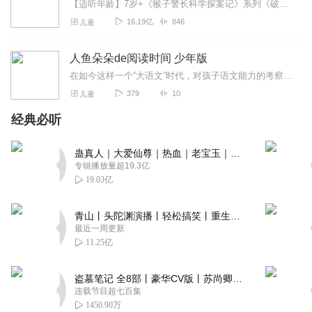
【适听年龄】7岁+《猴子警长科学探案记》系列《破坏者联盟篇1·猴子警长科学探案记》>>>《破坏者联盟篇2·猴子警长科学探案记》>>>《破坏者联盟篇3·猴子警长科...
16.19亿
846
儿童
人鱼朵朵de阅读时间 少年版
在如今这样一个“大语文”时代，对孩子语文能力的考察不再是单纯的字词会写，古诗文会背，而是从语文文字延伸到了文章、文学和文化的文学素养层面，更侧重考察孩子们的阅读...
379
10
儿童
经典必听
蛊真人｜大爱仙尊｜热血｜老宝玉｜多人VIP免费有声剧
专辑播放量超19.3亿
19.03亿
青山丨头陀渊演播丨轻松搞笑丨重生穿越丨古代权谋丨VIP免费 | 多人有声剧
最近一周更新
11.25亿
盗墓笔记 全8部丨豪华CV版丨苏尚卿&边江 领衔 多人有声剧丨冠声文化丨南派三叔
连载节目超七百集
1450.90万