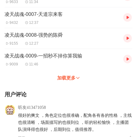
9633
11:34
凌天战魂-0007-天道宗来客
9432
12:37
凌天战魂-0008-强势的陈舜
9155
12:27
凌天战魂-0009-一招秒不掉你算我输
9009
11:46
加载更多
用户评论
听友413471058
很好的爽文 ，角色定位也很准确，配角各有各的性格 ，主线
也很清晰 ，场面描写的也很到位 ，听的轻松愉快 ，主播团
队演绎得也很好 ，后期到位，值得推荐。