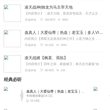
残忍报复世界感觉，陈家好像没对别人怎么样吧，竟然灭全
凌天战神|御龙为马主宰天地
家，真是服了
【内容简介】：凌天大陆，星辰皆有战灵，天才认主，武道觉醒。强者一念，天地色变，弱者如蚁，血洒苍穹！更有传说，凌天之上，有龙翱翔。上古武帝庄子，九转涅槃后悟屠龙之...
回复
2023-09-08
2
150.95万
3653
有声书
jinghualiang
蛊真人｜大爱仙尊｜热血｜老宝玉｜多人VIP免费有声剧
狗屁，有头无尾毫无结果，浪费我们时间
内容简介【黑暗文反派流封神之作】人是万物之灵，蛊是天地真精。一个穿越者不断重生的故事。一个养蛊、炼蛊、用蛊的奇特世界。配音组（男角色）老宝玉旁白...
回复
2024-05-21
2
19.14亿
3434
有声书
零到极致
凌天战婿【枫茗、焉拓】
网上都完结了，为什么不能及时更新呢？
【内容简介】四年之前，家族被灭，林凡沦为家族“余孽”，机缘巧合成为上门女婿。为了复仇，他消失三年，浴血奋战，成为天下战神，傲世无双！战神归来，只为那个单纯、...
回复
2023-11-29
1
38.48万
143
有声书
剑舞长天_
经典必听
标记一下！！！！！！口水文！
回复
2026-03-09
蛊真人｜大爱仙尊｜热血｜老宝玉｜多人VIP免费有声剧
0
专辑播放量超19.1亿
19.14亿
首先肯定主播們的辛苦播講，給主播們點讚。說到重點就是