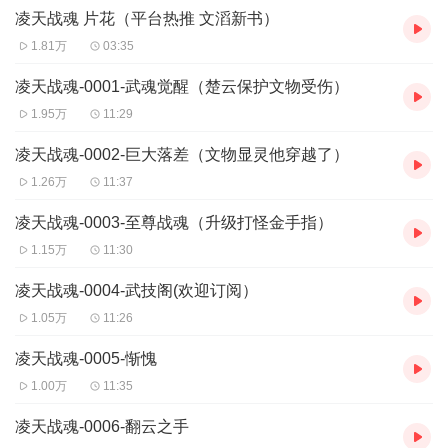
凌天战魂 片花（平台热推 文滔新书）
挥手间覆灭万界，我主沉浮
太乾大陆六大境界划分：练气境、化气境、真武境、玄武境、神通
1.81万
03:35
境、羽化境。
武魂等级划分：天、地、玄、黄，每个等级，又分十品。
凌天战魂-0001-武魂觉醒（楚云保护文物受伤）
【作者介绍】拓跋流云：逐浪小说网签约作者，擅长写玄幻、异界
1.95万
11:29
等类型小说题材，代表作《镇国神婿》
【主播介绍】
凌天战魂-0002-巨大落差（文物显灵他穿越了）
文滔、五毛、瑾泗鬼
1.26万
11:37
凌天战魂-0003-至尊战魂（升级打怪金手指）
1.15万
11:30
凌天战魂-0004-武技阁(欢迎订阅）
1.05万
11:26
凌天战魂-0005-惭愧
1.00万
11:35
凌天战魂-0006-翻云之手