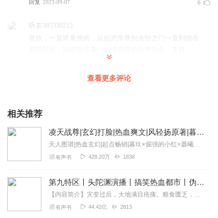
回复
2023-09-07
6
听友385330212
喜欢，一直听果维的，从仙武帝尊到永恒之门一直到现在，
都很好听，内容很有趣，主播也讲的绘声绘色，支持
回复
2023-10-03
3
查看更多评论
听友304870824
一共多少集？？？？？？？？？
相关推荐
回复
2023-10-30
2
凌天战尊|玄幻打脸|热血爽文|风轻扬原著|暮玖领衔多人有声剧
eumed448mlau9o6jh90v
天人图谱|热血玄幻|起点畅销|暮玖×倔强的小红×聂曦映|会员免费|多人有声剧内容简介地球最强兵王魂穿异世，融轮回武帝记忆，修《九龙战尊诀》...
就是更新太慢 能不能快点
428.20万
1836
有声书
回复
2023-09-18
1
第九特区丨头陀渊演播丨搞笑热血都市丨伪戒丨VIP免费多人有声剧
垃圾无脑小说该被批评
【内容简介】灾变过后，大地满目疮痍。粮食匮乏，资源紧俏，局势混乱……一位从待规划区杀出来的青年，背对着漫天黄沙，孤身来到九区谋生，却不曾想偶然结识三五好友，一念...
主播不错，就是文章内容剧情太垃圾了，同族只是欺负而已
44.42亿
2813
有声书
他却把人废了还感觉自己是圣人，真是服了，性格暴虐无道