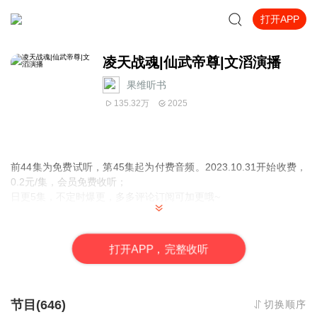
打开APP
凌天战魂|仙武帝尊|文滔演播
果维听书
135.32万
2025
前44集为免费试听，第45集起为付费音频。2023.10.31开始收费，
0.2元/集，会员免费收听；
日更
5集
，不定时爆更，多多评论订阅可加更哦~
【内容介绍】
打
开
A
P
P，完整收听
实力强悍的武者，可以俯瞰天下，
脚踏苍穹、劈山断海，凌驾一切之上。
精锐特种兵重生于太乾大陆，觉醒凌天至尊战魂
从最初的一抹暗光，成长为骑乘真龙
节目(646)
切换顺序
肩扛屠龙刀，手握诛仙剑