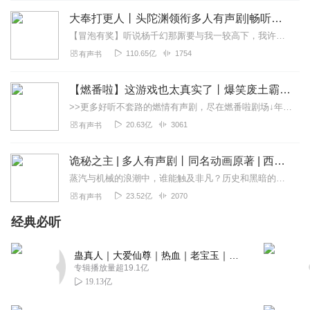
大奉打更人丨头陀渊领衔多人有声剧|畅听全集|王鹤棣、田曦薇主演影视剧原著|卖报小郎君
【冒泡有奖】听说杨千幻那厮要与我一较高下，我许七安要开始装叉了！快进入声音播放页戳下方输入框，冒个泡偷偷告诉我，我要用哪些诗词才能胜过他？说得好的，有赏！202...
110.65亿
1754
有声书
【燃番啦】这游戏也太真实了丨爆笑废土霸榜神作丨紫襟剧社制作
>>更多好听不套路的燃情有声剧，尽在燃番啦剧场↓年度重磅推荐本专辑为VIP免费专辑每天上午10点5集更新，订阅可以听到最新内容哦！每周抽一个专辑五星优质评论送...
20.63亿
3061
有声书
诡秘之主 | 多人有声剧丨同名动画原著 | 西幻克苏鲁 | 乌贼作品
蒸汽与机械的浪潮中，谁能触及非凡？历史和黑暗的迷雾里，又是谁在耳语？我从诡秘中醒来，睁眼看见这个世界：枪械，大炮，巨舰，飞空艇，差分机；魔药，占卜，诅咒，倒吊人...
23.52亿
2070
有声书
经典必听
蛊真人｜大爱仙尊｜热血｜老宝玉｜多人VIP免费有声剧
专辑播放量超19.1亿
19.13亿