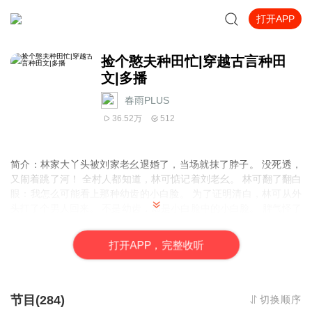
打开APP
捡个憨夫种田忙|穿越古言种田
文|多播
春雨PLUS
36.52万
512
简介：林家大丫头被刘家老幺退婚了，当场就抹了脖子。 没死透，
又闹着跳了河！ 全村人都知道，林可惦记着刘老幺。 林可翻了翻白
眼：我怎么可能看上那种幼齿的小白脸。 为了证明清白，林可从外
头扛了个男人回来。 不是幼齿，却是小白脸中的小白脸。 脾气怪了
点，来历怪了点，本事却好的让林可眼睛发亮。 直接把人拖林子里
办了。 本以为是小奶狗，没想到是大尾巴狼。 日夜缠着生崽子。 林
打
开
A
P
P，完整收听
可腰酸腿软，接连求饶：“爷，奴知错！”
节目(284)
切换顺序