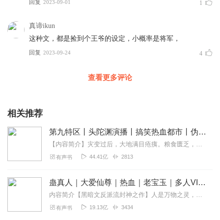
回复
2023-09-01
1
真谛ikun
这种文，都是捡到个王爷的设定，小概率是将军，
回复
2023-09-24
4
查看更多评论
相关推荐
第九特区丨头陀渊演播丨搞笑热血都市丨伪戒丨VIP免费多人有声剧
【内容简介】灾变过后，大地满目疮痍。粮食匮乏，资源紧俏，局势混乱……一位从待规划区杀出来的青年，背对着漫天黄沙，孤身来到九区谋生，却不曾想偶然结识三五好友，一念...
44.41亿
2813
有声书
蛊真人｜大爱仙尊｜热血｜老宝玉｜多人VIP免费有声剧
内容简介【黑暗文反派流封神之作】人是万物之灵，蛊是天地真精。一个穿越者不断重生的故事。一个养蛊、炼蛊、用蛊的奇特世界。配音组（男角色）老宝玉旁白...
19.13亿
3434
有声书