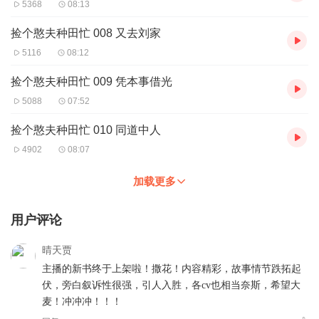
5368
08:13
捡个憨夫种田忙 008 又去刘家
5116
08:12
捡个憨夫种田忙 009 凭本事借光
5088
07:52
捡个憨夫种田忙 010 同道中人
4902
08:07
加载更多
用户评论
晴天贾
主播的新书终于上架啦！撒花！内容精彩，故事情节跌拓起
伏，旁白叙诉性很强，引人入胜，各cv也相当奈斯，希望大
麦！冲冲冲！！！