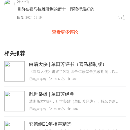
冷不仙
目前在喜马拉雅听到的萧十一郎读得最好的
回复
2024-01-19
3
查看更多评论
相关推荐
白眉大侠 | 单田芳评书（喜马精制版）
《白眉大侠》讲述了宋朝四帝仁宗皇帝执政期间，以徐良、白云瑞为书胆，包括七侠、大五义、小五义、小七杰等众开封府校尉，在八王赵德芳、包拯、颜查散等清官的支持下，为保...
39.65亿
401
相声评书
乱世枭雄 | 单田芳经典
清晰版本指路：乱世枭雄（单田芳经典），持续更新中《乱世枭雄》讲的是东北王张作霖和其子少帅张学良的传奇故事，是著名评书艺术家单田芳先生根据大量的历史材料和广为流传...
40.93亿
486
相声评书
郭德纲21年相声精选