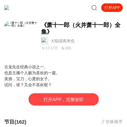
打开APP
《萧十一郎（火并萧十一郎）全
集》
大聪战将来也
17.17万
305
古龙先生经典小说之一。
也是主播个人极为喜欢的一篇。
美酒，宝刀，心爱的女子。
试问，谁？又会不喜欢呢？
打
开
A
P
P，完整收听
节目(162)
切换顺序