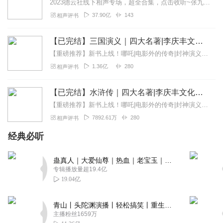
2023德云社线下相声专场，超全合集，点击收听~张九龄2023年线下专场，全新上线~孟鹤堂2023年线下专场，爆笑收听~高峰栾云平2023年线下专场，超新首发~...
37.90亿
143
相声评书
【已完结】三国演义｜四大名著|李庆丰文化评书
【重磅推荐】新书上线！哪吒|电影外的传奇|封神演义封神榜精华|李庆丰评书快来点击收听吧~【精品推荐】续西游记（李庆丰文化评书）明朝那些事儿（李庆丰文化评书）...
1.36亿
280
相声评书
【已完结】水浒传｜四大名著|李庆丰文化评书
【重磅推荐】新书上线！哪吒|电影外的传奇|封神演义封神榜精华|李庆丰评书快来点击收听吧~【精品推荐】续西游记（李庆丰文化评书）（新书上线多多支持）明朝那些事...
7892.61万
280
相声评书
经典必听
蛊真人｜大爱仙尊｜热血｜老宝玉｜多人VIP免费有声剧
专辑播放量超19.4亿
19.04亿
青山丨头陀渊演播丨轻松搞笑丨重生穿越丨古代权谋丨VIP免费 | 多人有声剧
主播粉丝1659万