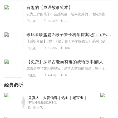
全沉迷其中，情节环环相扣，制作也很精良，主播讲述的画
有趣的【成语故事绘本】
面感很强，哈哈，很精彩呢！！！非常精彩的一本作品。
以为三岁的儿子不会感兴趣，结果意外的，他特别喜欢这些故事，让我讲了又讲。然后问他“你懂吗？”他笑呵呵说“不晓得。”然后又一次让我再讲……我表示很方……
回复
2023-11-04
2
10.03万
19
儿童
取名字好麻烦080810
破坏者联盟篇2·猴子警长科学探案记|宝宝巴士故事
成语故事太好听了，既听故事又学习成语，一举两个得！主
播声音好听，播讲精彩生动！
【适听年龄】7岁+《猴子警长科学探案记》系列《破坏者联盟篇1·猴子警长科学探案记》>>>《破坏者联盟篇2·猴子警长科学探案记》>>>《破坏者联盟篇3·猴子警长科...
16.20亿
846
儿童
回复
2023-11-03
2
小小有个的梦想
【免费】探寻古老而有趣的成语故事|前人智慧的结晶
成语故事真好听，听故事学成语积累词汇，小朋友轻松地
成语是中华文化的瑰宝，是前人智慧的结晶，每一个成语都蕴含着一个生动的故事。我将带您走进成语的海洋，探寻这些古老而有趣的成语背后的故事。在这里，您将听到许多脍炙人...
听，省力地学，主播姐姐播得好听，孩子听得停不下来！
4.45万
60
生活
回复
2023-11-02
2
经典必听
小小black
蛊真人｜大爱仙尊｜热血｜老宝玉｜多人VIP免费有声剧
非常好听的成语故事，主播姐姐讲得好听生动，故事精彩有
专辑播放量超19.1亿
趣，听故事还能学成语，好听得停不下来！
19.14亿
回复
2023-11-02
2