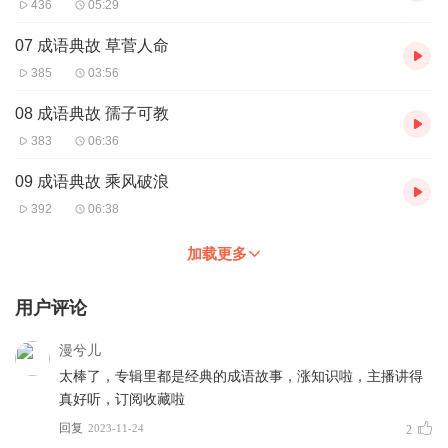
436
05:29
07 成语典故 草菅人命
385
03:56
08 成语典故 孺子可教
383
06:36
09 成语典故 乘风破浪
392
06:38
加载更多
用户评论
漫兮儿
太棒了，专辑里都是经典的成语故事，涨知识啦，主播讲得
真好听，订阅收藏啦
回复
2023-11-24
2