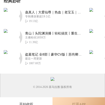
经典必听
蛊真人｜大爱仙尊｜热血｜老宝玉｜多人VIP免费有声剧
专辑播放量超19.1亿
19.13亿
青山丨头陀渊演播丨轻松搞笑丨重生穿越丨古代权谋丨VIP免费 | 多人有声剧
主播粉丝1659万
11.39亿
盗墓笔记 全8部丨豪华CV版丨苏尚卿&边江 领衔 多人有声剧丨冠声文化丨南派三叔
最近一周更新
1807.69万
© 2014-
2026
喜马拉雅 版权所有
开始收听
打开APP