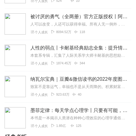
524
10
个人成长
被讨厌的勇气（全两册）官方正版授权丨阿德勒心理学畅销经典｜幸福的勇气
人可以改变，人还可以获得幸福。所有人无一例外，都能如此。——阿德勒心理学一名深陷自卑、无能与不幸福的青年，听到了一名哲人主张的“世界无比单纯，人人都能幸福”便来...
8094.52万
118
个人成长
人性的弱点丨卡耐基经典励志全集：提升情商和沟通技巧
本套系专辑，汇集了人际关系学大师卡耐基的思想励志精华，收录《人性的弱点》《人性的优点》《语言的突破》《美好的人生》《快乐的人生》等所有经典！是卡耐基的经典合辑，...
1874.45万
344
个人成长
纳瓦尔宝典｜豆瓣&微信读书的2022年度图书|从白手起家到财务自由
致富不是靠运气，幸福也不是从天而降的。积累财富和幸福生活是我们可以学习的技能。这本书收集整理了硅谷投资人纳瓦尔在过去十年里通过推特、播客和采访等方式分享的人生智...
923.63万
40
个人成长
墨菲定律：每天学点心理学丨只要有可能，就一定会发生
本书是一本揭示人类潜在种种心理效应的心理学通俗读物，其中最有代表性的即“墨菲定律”。与此同时，从自我认知、经济管理等方面入手，作者引出了数十条对现代人工作和生活...
1.85亿
125
个人成长