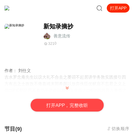
打开APP
新知录摘抄
善意流传
0
321
作者：
刘仕义
吉水罗念庵先生以议大礼不合去之屡诏不起居讲学务敦实践接引四
方有志之士孜孜不倦嘉靖末郭希颜以放弃佚臣仗畎亩不忘君之义上
疏□储贰朝廷恶其希功干进处以极刑先生闻之□感动因思昔人熏膏之
讥遂禁趾不逾中国者十诸缙绅皆谢绝之岁癸丑杨继盛在武选谓严嵩
当国专权稔祸发其十恶五奸曰臣居兵曹以讨贼为职嵩盗权窃柄误国
打
开
A
P
P，完整收听
殃民天下一大贼也卒以危言就戮刘仕义曰念庵知道者也二公其贤智
之过矣昔唐中宗时处士韦月将上书告武三思潜通宫掖必为逆乱上大
怒命斩之朱子纲目书曰杀处士韦月将刘友益书法曰月将退处山林而
节目(9)
切换顺序
与闻宫掖之事出位甚矣书处士病之也然则郭公宁能免于朱子之议乎