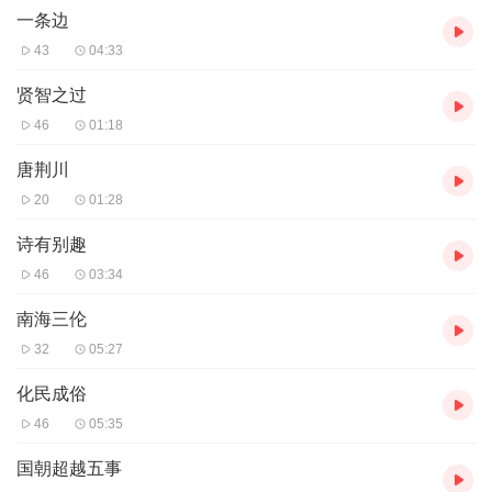
庄子曰庖人虽不治庖尸祝不越樽俎而代之邵子曰此君子思不出其位
一条边
素位而行之意也然则杨子宁能免于越俎之嫌乎大抵君子不贵于死谏
43
04:33
贵于有以善其死观于春秋之书泄冶无褒辞其旨深矣是虽视世之梯突
脂韦循默苟容者为贤然以中道律之宁不深为君子惜耶
贤智之过
46
01:18
唐荆川
20
01:28
诗有别趣
46
03:34
南海三伦
32
05:27
化民成俗
46
05:35
国朝超越五事