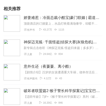
相关推荐
娇妻难惹：冷面总裁小酷宝|豪门联姻 | 霸道总裁| 意乱情迷
顶级酒店的订婚宴上，水晶灯映着满场奢华，却暖不透主位上男人的眼神——他指尖夹着香槟杯，目光扫过身旁的女人时，只剩商场谈判般的冷硬：“联姻协议按规矩来，别妄想...
43.27万
1115
有声书
神探迈克狐· 千面怪盗|侦探大赛|灰狼危机|多多罗
新专辑点击收听《神探迈克狐·怪盗归来篇｜多多罗》！！！>>>点击进入主播橱窗购买《神探迈克狐》系列图书吧!<<<多多罗故事【点击前往】收听多多罗其他好玩有趣的故...
24.64亿
834
儿童
意外生还（夜萋萋、离小酷）
【剧情介绍】22岁的女孩遭遇重大车祸，侥幸存活后失去了全部记忆。她知道的只有：她的名字是靳雅笙，她的丈夫是霍亦琛。她安静而简单的世界里只有他，而他繁华且复杂的世...
4.12万
43
有声图书
破坏者联盟篇2·猴子警长科学探案记|宝宝巴士故事
【适听年龄】7岁+《猴子警长科学探案记》系列《破坏者联盟篇1·猴子警长科学探案记》>>>《破坏者联盟篇2·猴子警长科学探案记》>>>《破坏者联盟篇3·猴子警长科...
16.20亿
846
儿童