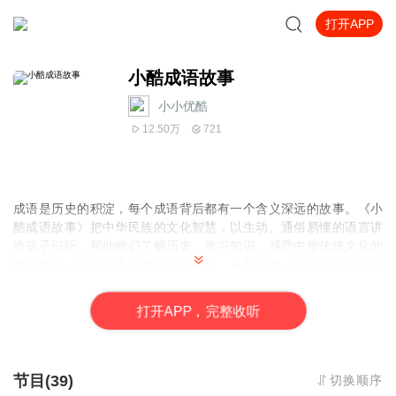
打开APP
小酷成语故事
小小优酷
12.50万
721
成语是历史的积淀，每个成语背后都有一个含义深远的故事。《小
酷成语故事》把中华民族的文化智慧，以生动、通俗易懂的语言讲
给孩子们听，帮助他们了解历史、学习知识，感受中华传统文化的
独特魅力。中小学生必修成语全覆盖，从易到难，满足孩子各个阶
段成语学习和使用的刚性需求。
打
开
A
P
P，完整收听
节目(39)
切换顺序