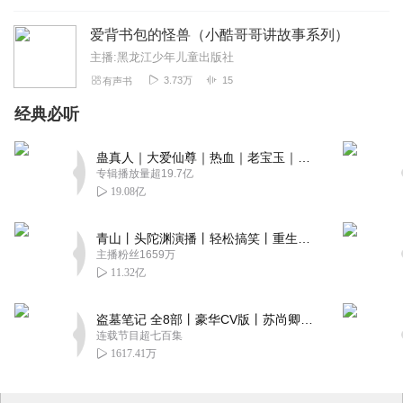
爱背书包的怪兽（小酷哥哥讲故事系列）
主播:黑龙江少年儿童出版社
3.73万
15
有声书
经典必听
蛊真人｜大爱仙尊｜热血｜老宝玉｜多人VIP免费有声剧
专辑播放量超19.7亿
19.08亿
青山丨头陀渊演播丨轻松搞笑丨重生穿越丨古代权谋丨VIP免费 | 多人有声剧
主播粉丝1659万
11.32亿
盗墓笔记 全8部丨豪华CV版丨苏尚卿&边江 领衔 多人有声剧丨冠声文化丨南派三叔
连载节目超七百集
1617.41万