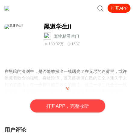
打开APP
黑道学生II
宠物精灵掌门
189.92万
1537
在黑暗的深渊中，是否能够探出一线曙光？在无尽的迷雾里，或许
隐藏着致命的秘密。身处险境，谁又能确保自己的安全？迷失于未
知的道路上，每一步都可能是致命的赌注。这是一场生死悬于一线
的游戏，胜者将拥有无尽的权力，失败者将永世沉沦于黑暗的深
渊。在这残酷的竞技场上，谁又能独善其身，谁又能成为最后的胜
利者？
打
开
A
P
P，完整收听
用户评论