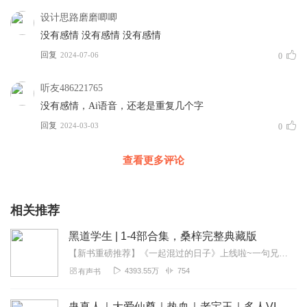
设计思路磨磨唧唧
没有感情 没有感情 没有感情
回复
2024-07-06
0
听友486221765
没有感情，Ai语音，还老是重复几个字
回复
2024-03-03
0
查看更多评论
相关推荐
黑道学生 | 1-4部合集，桑梓完整典藏版
【新书重磅推荐】《一起混过的日子》上线啦~一句兄弟，哥的命都给你！！！都市榜第一柳下挥著《终极教师》上线啦！都市爆笑多女主爽文！红包月卡福利活动来袭！每日8点更...
4393.55万
754
有声书
蛊真人｜大爱仙尊｜热血｜老宝玉｜多人VIP免费有声剧