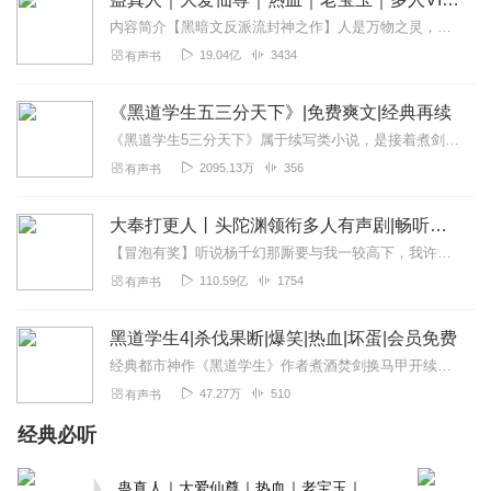
内容简介【黑暗文反派流封神之作】人是万物之灵，蛊是天地真精。一个穿越者不断重生的故事。一个养蛊、炼蛊、用蛊的奇特世界。配音组（男角色）老宝玉旁白...
19.04亿
3434
有声书
《黑道学生五三分天下》|免费爽文|经典再续
《黑道学生5三分天下》属于续写类小说，是接着煮剑焚酒的《黑道学生》写的第五部。如果没有听过《黑道学生》前几部的朋友也可以将本书当成一本独立的书来听，因为这是一个...
2095.13万
356
有声书
大奉打更人丨头陀渊领衔多人有声剧|畅听全集|王鹤棣、田曦薇主演影视剧原著|卖报小郎君
【冒泡有奖】听说杨千幻那厮要与我一较高下，我许七安要开始装叉了！快进入声音播放页戳下方输入框，冒个泡偷偷告诉我，我要用哪些诗词才能胜过他？说得好的，有赏！202...
110.59亿
1754
有声书
黑道学生4|杀伐果断|爆笑|热血|坏蛋|会员免费
经典都市神作《黑道学生》作者煮酒焚剑换马甲开续集啦！原汁原味，熟悉的风格，剧情更高能，情节更精彩！不上学就只能回家继承帮派看我龙门一哥狂少如何征服东城一中！【故...
47.27万
510
有声书
经典必听
蛊真人｜大爱仙尊｜热血｜老宝玉｜多人VIP免费有声剧