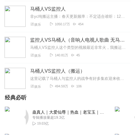
马桶人VS监控人
电视人阵营
非yc纯搬运主播：春天更新频率：不定适合谁听：12岁以上所有阵营关系：1.人类阵营（等于狼人杀的平民阵营）2.监控阵营（等于狼人杀的神职阵营）3.马桶阵营（等...
我是 我是 我是 我是 我是 我是 我是 我是 我是 我是 我是 我
是 我是 我是
1050.17万
454
娱乐
回复
2025-02-02
1
监控人VS马桶人（音响人电视人歌曲 无马赛克）
冰糖小十一
马桶人VS监控人这个类型的视频最近非常火，我搬运了一些视频，希望你能喜欢，感谢订阅，感谢支持
妈的太好听了！！！！！！！！
140.81万
45
娱乐
回复
2024-04-07
1
马桶人VS监控人（搬运）
91号魔丸
这里记载了马桶人与监控人的战争有好多集欢迎来收听暂时有46集待更新只是搬运想看可以去看正版不强求主播寄语：好听的话加关注订阅点赞评论评价
64集泰坦监控人升级了。
494.59万
106
娱乐
回复
2023-10-26
4
经典必听
i逃之夭夭
蛊真人｜大爱仙尊｜热血｜老宝玉｜多人VIP免费有声剧
真的是太好了非常推荐
专辑播放量超19.3亿
19.03亿
回复
2024-01-20
2