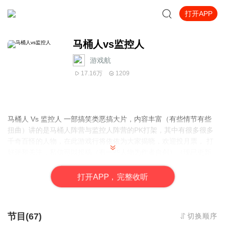
打开APP
马桶人vs监控人
游戏航
17.16万
1209
马桶人 Vs 监控人 一部搞笑类恶搞大片，内容丰富（有些情节有些
扭曲）讲的是马桶人阵营与监控人阵营的PK打架，其中有很多很多
千奇百怪的人物，在此游戏行将依依为大家揭晓，欢迎投月票， 打
好评和关注，私信可以投稿（有一些人物为作者自创）（现已更新
剧情版本，欢迎大家投月票哟）
专辑共105集
打
开
A
P
P，完整收听
1集感谢篇
节目(67)
切换顺序