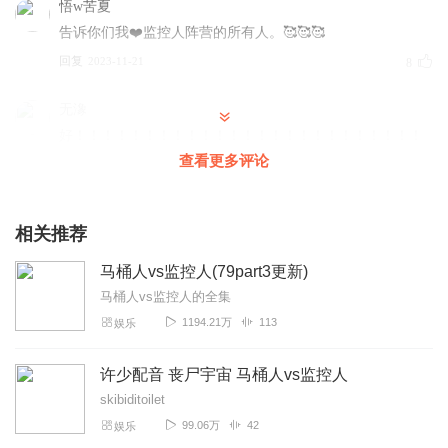
悟w苦夏
告诉你们我❤️监控人阵营的所有人。🥰🥰🥰
回复
2023-11-21
8
无潒
好！！！！！！！！！！！！！！！！！！！！！！！！！
！！！！！！！！！！！！！！！！！！！！！！！！！！
查看更多评论
！！！！！！！！！！！！！！！！！！！！！！！！！！
！！
相关推荐
回复
2023-12-17
3
马桶人vs监控人(79part3更新)
1399440lhxw
马桶人vs监控人的全集
非常好，这些马桶人的细节全部都说上来了
1194.21万
113
娱乐
回复
2023-11-26
3
许少配音 丧尸宇宙 马桶人vs监控人
skibiditoilet
太好看了！！！！！！！
99.06万
42
娱乐
回复
2023-12-10
2