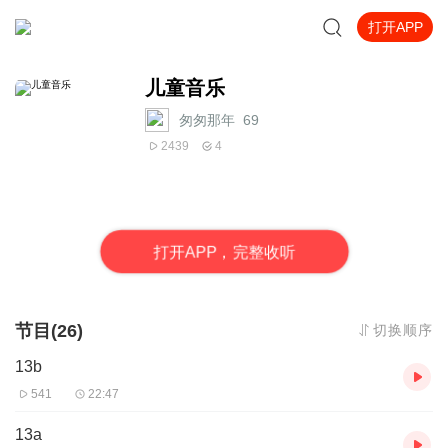
打开APP
儿童音乐
匆匆那年_69
2439
4
打
开
A
P
P，完整收听
节目(26)
切换顺序
13b
541
22:47
13a