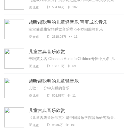
534.64万
102
儿童
越听越聪明的儿童轻音乐 宝宝成长音乐
宝宝催眠曲安静睡觉音乐乖巧不吵闹胎教音乐
2318.03万
11
音乐
儿童古典音乐欣赏
专辑英文名:ClassicalMusicforChildren专辑中文名:儿童古典音乐欣赏别名:古典音乐欣赏艺术家:德国原版古典音乐著名播音...
168.19万
69
儿童
越听越聪明的儿童轻音乐
儿歌：一分钟入睡的音乐
801.89万
11
儿童
儿童古典音乐欣赏
《儿童古典音乐欣赏》是中国音乐学院音乐研究所音乐与智能研究中心承担的国家十五规划重点课题成果，是国内首套为孩子量身定做的音乐学习与能力训练的专业宝典。《儿童古典...
93.86万
191
儿童