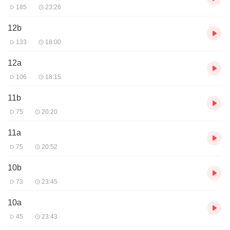
185
23:26
12b
133
18:00
12a
106
18:15
11b
75
20:20
11a
75
20:52
10b
73
23:45
10a
45
23:43