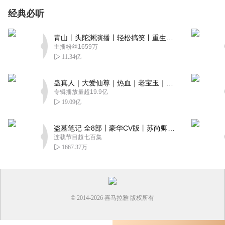
经典必听
青山丨头陀渊演播丨轻松搞笑丨重生穿越丨古代权谋丨VIP免费 | 多人有声剧
主播粉丝1659万
11.34亿
蛊真人｜大爱仙尊｜热血｜老宝玉｜多人VIP免费有声剧
专辑播放量超19.9亿
19.09亿
盗墓笔记 全8部丨豪华CV版丨苏尚卿&边江 领衔 多人有声剧丨冠声文化丨南派三叔
连载节目超七百集
1667.37万
© 2014-
2026
喜马拉雅 版权所有