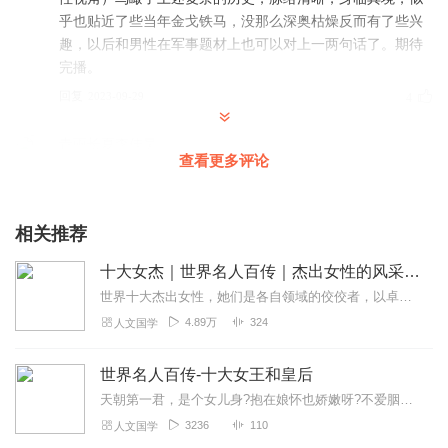
乎也贴近了些当年金戈铁马，没那么深奥枯燥反而有了些兴
趣，以后和男性在军事题材上也可以对上一两句话了。期待
完播。
回复
2023-09-29
4
青雨长夏李佳昊
查看更多评论
声音特别好听，主播的书，很有意思还能学到点东西，很好
的休闲娱乐方式，期待主播能有更多优秀的作品，大爱。加
油！
相关推荐
回复
2023-09-26
3
十大女杰｜世界名人百传｜杰出女性的风采与成功故事｜名人传记
一缕团团
世界十大杰出女性，她们是各自领域的佼佼者，以卓越的成就和深远的影响力改变了世界，她们的故事充满了勇气、智慧与不屈不挠的精神，同样也满溢着女性独特的魅力。她们不仅...
主播的声音我很喜欢听，讲的非常好👍有声有色、声情并
4.89万
324
人文国学
茂、很有特色。订阅了。准备追更，多更新哈。。不够听❤❤
❤
世界名人百传-十大女王和皇后
回复
2023-09-26
3
天朝第一君，是个女儿身?抱在娘怀也娇嫩呀?不爱胭脂爱乾坤?从来就是女作卑?从来就是男当尊?这几位传奇女性站在了国家权力的...
3236
110
人文国学
听友487109252