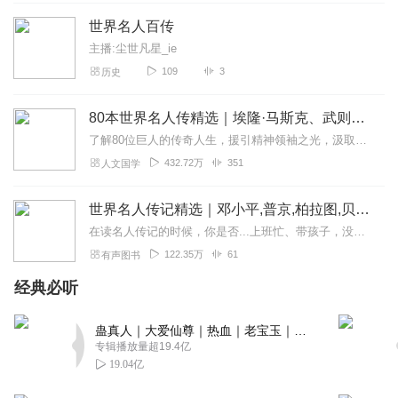
主播的声音沉稳而又清晰，根据不同的人物形象投入不一样
世界名人百传
的情感，非常吸引我。配乐也很好，尤其是第30集末尾响起
主播:尘世凡星_ie
的国际歌，让人心情激动。
109
3
历史
回复
2023-10-05
2
80本世界名人传精选｜埃隆·马斯克、武则天、孔子等
听友486797725
了解80位巨人的传奇人生，援引精神领袖之光，汲取时代偶像的力量，帮你渡过人生的每一道坎，站在他们的肩膀去看世界，在逆境中找到前进的方向，勇攀思想高峰一览众山小。...
主播讲的非常好，声音也非常好听，把十大统帅的气魄才能
432.72万
351
人文国学
和成长经历讲得淋漓尽致，我非常喜欢，希望主播能，坚持
下去，更上一层楼😁😁😁😁😁
世界名人传记精选｜邓小平,普京,柏拉图,贝多芬,梵高等
回复
2023-10-05
2
在读名人传记的时候，你是否...上班忙、带孩子，没时间、没精力？一本传记，平均100000+字，焦头烂额读不懂？看完就忘，过眼不过脑，抓不到书中精华？名人光鲜亮...
122.35万
61
有声图书
听友487116642
我喜欢历史人物传记，这本有声书非常好，浓缩了10个历史
经典必听
名人的传记，我不用找10本书去听了。主播的声音浑厚而有
磁性，我会一直将这本书听完。
蛊真人｜大爱仙尊｜热血｜老宝玉｜多人VIP免费有声剧
专辑播放量超19.4亿
回复
2023-10-01
2
19.04亿
1591498nzyw