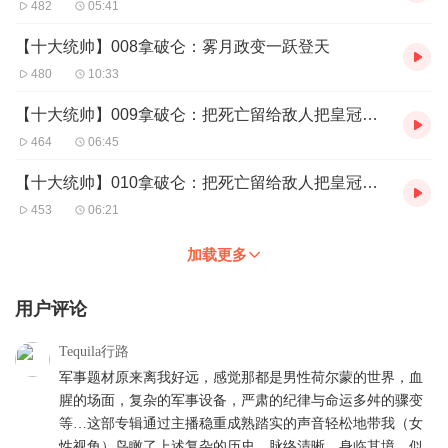
482
05:41
【十大统帅】008拿破仑：雾月政变一跃登天
480
10:33
【十大统帅】009拿破仑：把死亡留给敌人把皇冠留给自己（上）
464
06:45
【十大统帅】010拿破仑：把死亡留给敌人把皇冠留给自己（下）
453
06:21
加载更多
用户评论
Tequila行路
军事题材原来离我好远，感觉那都是男性荷尔蒙的世界，血
腥的场面，复杂的军事设备，严肃的纪律与命运多舛的骤变
等…这部专辑通过主播稳重成熟踏实的声音轻松地带我（女
性视角）鸟瞰了上述复杂的历史，脉络清晰，身临其境，似