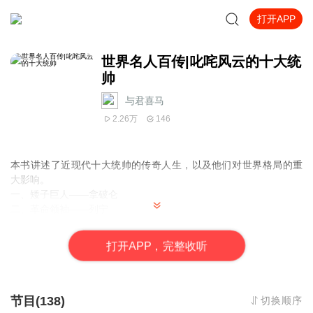
打开APP
世界名人百传|叱咤风云的十大统
帅
与君喜马
2.26万
146
本书讲述了近现代十大统帅的传奇人生，以及他们对世界格局的重
大影响。
一、矮子巨人——拿破仑
二、革命领袖——列宁
三、钢铁巨人——斯大林
四、中华民国国父——孙中山
打
开
A
P
P，完整收听
五、身残志坚的勇士——罗斯福
六、千面政客——丘吉尔
七、法兰西“不屈斗士”——戴高乐
八、印度圣雄——甘地
节目(138)
切换顺序
九、南斯拉夫的和平使者——铁托