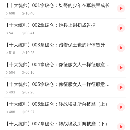
【十大统帅】001拿破仑：桀骜的少年在军校里成长
十、土耳其之父——凯末尔
698
10:40
作者：张莉
主播：与君喜马
【十大统帅】002拿破仑：炮兵上尉初战告捷
541
08:41
【十大统帅】003拿破仑：踏着保王党的尸体晋升
518
10:25
【十大统帅】004拿破仑：像征服女人一样征服意大利（上）
504
06:16
【十大统帅】005拿破仑：像征服女人一样征服意大利（下）
493
07:28
【十大统帅】006拿破仑：转战埃及所向披靡（上）
488
06:27
【十大统帅】007拿破仑：转战埃及所向披靡（下）