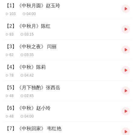
【1】《中秋月圆》赵玉玲
【7】《中秋回家》 韦红艳
【8】《又到中秋》 史林岩
103
04:00
【9】 《思乡》 王龙
【10】 《故乡的月亮》钟丰收
【2】《中秋月》陈红
【11】《中秋》李红玉
83
03:15
【3】《中秋之夜》 闫丽
62
03:35
【4】《中秋》陈莉
78
04:42
【5】《月下独酌》张西岳
48
02:45
【6】《中秋》赵小玲
48
04:00
【7】《中秋回家》 韦红艳