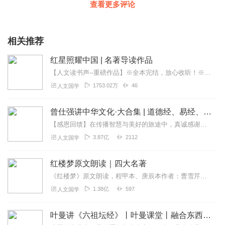
查看更多评论
相关推荐
红星照耀中国 | 名著导读作品
【人文读书声--重磅作品】※全本完结，放心收听！※八年级（上）语文教科书名著导读指定作品，同名有声书！※著名翻译家董乐山先生权威中文译本！※人民文学出版...
1753.02万
46
人文国学
曾仕强讲中华文化·大合集 | 道德经、易经、三国演义中的国学
【感恩回馈】在传播智慧与美好的旅途中，真诚感谢每一位伙伴的温暖陪伴与鼎力支持！欢迎曾仕强学堂粉丝听友们入群交流，更多新鲜玩法和福利活动等你！添加微信：zengf...
3.87亿
2112
人文国学
红楼梦原文朗读｜四大名著
《红楼梦》原文朗读，程甲本、庚辰本作者：曹雪芹，朗读：白云出岫、蓝色百合《红楼梦》程甲本和庚辰本是该书两大重要版本。程甲本由程伟元和高鹗于乾隆五十六年（1791...
1.38亿
597
人文国学
叶曼讲《六祖坛经》丨叶曼课堂丨融合东西国学大师