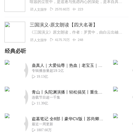
喧嚣的尘世中，是追逐与焦虑内心的深处，是本自具足的宁静为什么说“菩提自性，本来清净”？为何顿悟不在遥远的庙堂，而在当下的柴米油盐？我们终日寻找的“佛”，究竟在何...
2570.60万
223
人文国学
三国演义-原文朗读【四大名著】
《三国演义》原文朗读，作者：罗贯中，由白云出岫、蓝色百合录制。推荐纸书：《三国演义》是中国古典四大名著之一，是中国第一部长篇章回体历史演义小说，全名为《三国志...
4175.70万
248
人文国学
经典必听
蛊真人｜大爱仙尊｜热血｜老宝玉｜多人VIP免费有声剧
专辑播放量超19.1亿
19.13亿
青山丨头陀渊演播丨轻松搞笑丨重生穿越丨古代权谋丨VIP免费 | 多人有声剧
连载节目超一千集
11.39亿
盗墓笔记 全8部丨豪华CV版丨苏尚卿&边江 领衔 多人有声剧丨冠声文化丨南派三叔
最近一周更新
1807.60万