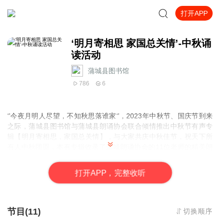
打开APP
‘明月寄相思 家国总关情’-中秋诵
读活动
蒲城县图书馆
786
6
‘’今夜月明人尽望，不知秋思落谁家‘’，2023年中秋节、国庆节到来
之际，蒲城县图书馆与蒲城县朗诵协会联合倾情推出中秋节有声
专
辑
【明月寄相思，家国总关情】，与大家共庆中秋佳节，祝天下所
有人中秋团圆，本有专辑收录了蒲城朗诵协会的11位老师的精美朗
诵作品
【1】《中秋月圆》 赵玉玲
打
开
A
P
P，完整收听
【2】《中秋月》 陈红
【3】《中秋之夜》 闫丽
【4】《中秋》 陈莉
【5】《月下独酌》 张西岳
节目(11)
切换顺序
【6】《中秋》 赵小玲