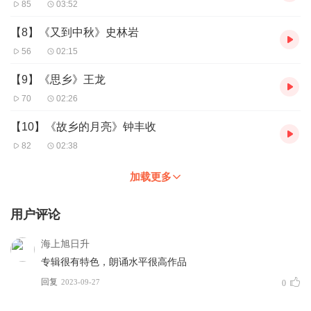
85
03:52
【8】《又到中秋》史林岩
56
02:15
【9】《思乡》王龙
70
02:26
【10】《故乡的月亮》钟丰收
82
02:38
加载更多
用户评论
海上旭日升
专辑很有特色，朗诵水平很高作品
回复
2023-09-27
0