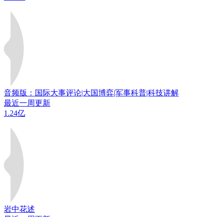
音频版：国际大事评论|大国博弈|军事科普|科技讲解
最近一周更新
1.24亿
岩中花述