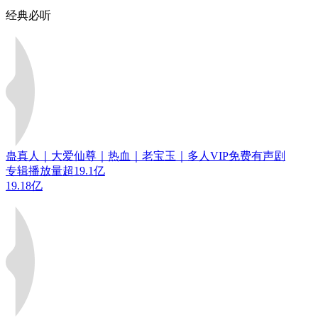
经典必听
蛊真人｜大爱仙尊｜热血｜老宝玉｜多人VIP免费有声剧
专辑播放量超19.1亿
19.18亿