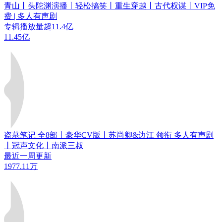
青山丨头陀渊演播丨轻松搞笑丨重生穿越丨古代权谋丨VIP免
费 | 多人有声剧
专辑播放量超11.4亿
11.45亿
盗墓笔记 全8部丨豪华CV版丨苏尚卿&边江 领衔 多人有声剧
丨冠声文化丨南派三叔
最近一周更新
1977.11万