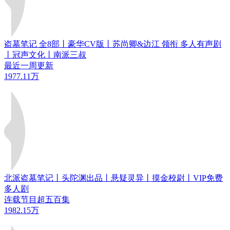
盗墓笔记 全8部丨豪华CV版丨苏尚卿&边江 领衔 多人有声剧
丨冠声文化丨南派三叔
最近一周更新
1977.11万
北派盗墓笔记丨头陀渊出品丨悬疑灵异丨摸金校尉丨VIP免费
多人剧
连载节目超五百集
1982.15万