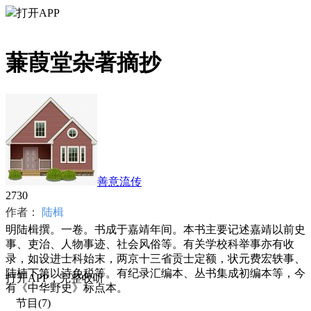
打开APP
蒹葭堂杂著摘抄
善意流传
273
0
作者：
陆楫
明陆楫撰。一卷。书成于嘉靖年间。本书主要记述嘉靖以前史
事、吏治、人物事迹、社会风俗等。有关学校科举事亦有收
录，如设进士科始末，两京十三省贡士定额，状元费宏轶事、
陆楠下第以诗免税等。有纪录汇编本、丛书集成初编本等，今
打
开
A
P
P，完整收听
有《中华野史》标点本。
节目(7)