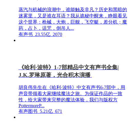
蒸汽与机械的浪潮中，谁能触及非凡？历史和黑暗的
迷雾里，又是谁在耳语？我从诡秘中醒来，睁眼看见
这个世界：枪械，大炮，巨舰，飞空艇，差分机；魔
药，占卜，诅咒，倒吊人...
有声书
23.55亿
2070
《哈利·波特》1-7部精品中文有声书全集|
J.K.罗琳原著，光合积木演播
胡良伟先生在《哈利·波特》中文有声书6-7部中，用
声音带领着大家继续魔法之旅。为保证作品的一致
性，给大家带来完整的魔法体验，我们与版权方
PottermoreP...
有声图书
5.21亿
671