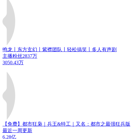
鸣龙丨东方玄幻丨紫襟团队丨轻松搞笑丨多人有声剧
主播粉丝2837万
3050.43万
【免费】都市狂枭｜兵王&特工｜又名：都市之最强狂兵版
最近一周更新
6.28亿