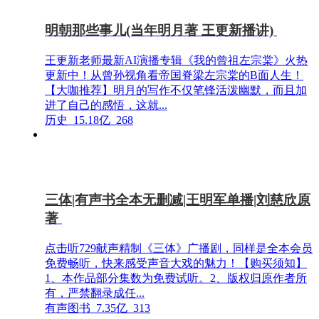
明朝那些事儿(当年明月著 王更新播讲)
王更新老师最新AI演播专辑《我的曾祖左宗棠》火热
更新中！从曾孙视角看帝国脊梁左宗棠的B面人生！
【大咖推荐】明月的写作不仅笔锋活泼幽默，而且加
进了自己的感悟，这就...
历史
15.18亿
268
三体|有声书全本无删减|王明军单播|刘慈欣原
著
点击听729献声精制《三体》广播剧，同样是全本会员
免费畅听，快来感受声音大戏的魅力！【购买须知】
1、本作品部分集数为免费试听。2、版权归原作者所
有，严禁翻录成任...
有声图书
7.35亿
313