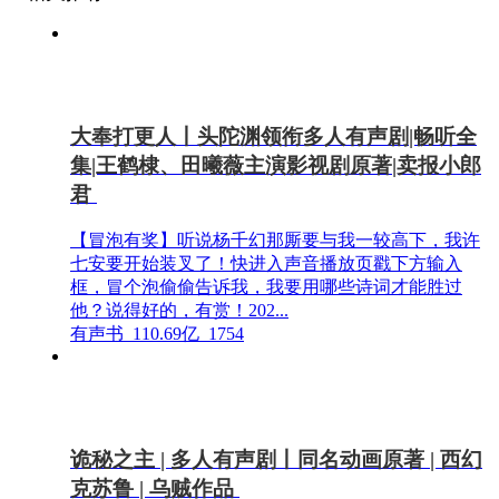
大奉打更人丨头陀渊领衔多人有声剧|畅听全
集|王鹤棣、田曦薇主演影视剧原著|卖报小郎
君
【冒泡有奖】听说杨千幻那厮要与我一较高下，我许
七安要开始装叉了！快进入声音播放页戳下方输入
框，冒个泡偷偷告诉我，我要用哪些诗词才能胜过
他？说得好的，有赏！202...
有声书
110.69亿
1754
诡秘之主 | 多人有声剧丨同名动画原著 | 西幻
克苏鲁 | 乌贼作品