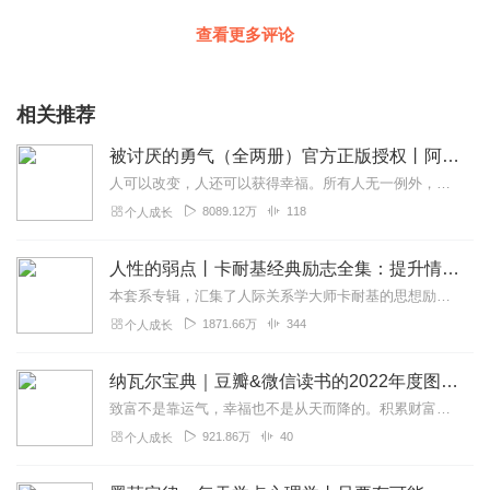
查看更多评论
相关推荐
被讨厌的勇气（全两册）官方正版授权丨阿德勒心理学畅销经典｜幸福的勇气
人可以改变，人还可以获得幸福。所有人无一例外，都能如此。——阿德勒心理学一名深陷自卑、无能与不幸福的青年，听到了一名哲人主张的“世界无比单纯，人人都能幸福”便来...
8089.12万
118
个人成长
人性的弱点丨卡耐基经典励志全集：提升情商和沟通技巧
本套系专辑，汇集了人际关系学大师卡耐基的思想励志精华，收录《人性的弱点》《人性的优点》《语言的突破》《美好的人生》《快乐的人生》等所有经典！是卡耐基的经典合辑，...
1871.66万
344
个人成长
纳瓦尔宝典｜豆瓣&微信读书的2022年度图书|从白手起家到财务自由
致富不是靠运气，幸福也不是从天而降的。积累财富和幸福生活是我们可以学习的技能。这本书收集整理了硅谷投资人纳瓦尔在过去十年里通过推特、播客和采访等方式分享的人生智...
921.86万
40
个人成长