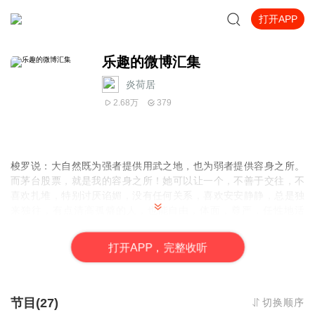
打开APP
乐趣的微博汇集
炎荷居
2.68万
379
梭罗说
：
大自然既为强者提供用武之地
，
也为弱者提供容身之所
。
而茅台股票
，
就是我的容身之所
！
她可以让一个
，
不善于交往
，
不
喜欢扎堆
，
特别讨厌谄媚
，
没有任何关系
，
喜欢安安静静
，
总是独
来独往
，
有点清高孤僻的人
，
也能自由
，
体面
，
尊严
，
任性地活
着
。”
打
开
A
P
P，完整收听
节目(27)
切换顺序