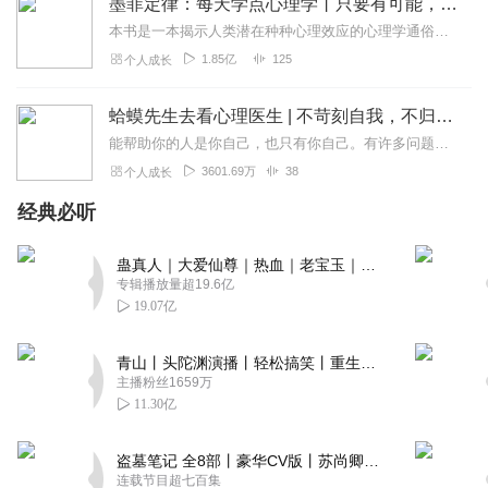
墨菲定律：每天学点心理学丨只要有可能，就一定会发生
本书是一本揭示人类潜在种种心理效应的心理学通俗读物，其中最有代表性的即“墨菲定律”。与此同时，从自我认知、经济管理等方面入手，作者引出了数十条对现代人工作和生活...
1.85亿
125
个人成长
蛤蟆先生去看心理医生 | 不苛刻自我，不归咎原生家庭，承担人生责任，学会真正独立丨心理学心理咨询入门读物
能帮助你的人是你自己，也只有你自己。有许多问题需要你向自己发问。比如你能停止自我批判吗？你能对自己好一些吗？也许最重要的问题是，你能开始爱自己吗？书中金句一个...
3601.69万
38
个人成长
经典必听
蛊真人｜大爱仙尊｜热血｜老宝玉｜多人VIP免费有声剧
专辑播放量超19.6亿
19.07亿
青山丨头陀渊演播丨轻松搞笑丨重生穿越丨古代权谋丨VIP免费 | 多人有声剧
主播粉丝1659万
11.30亿
盗墓笔记 全8部丨豪华CV版丨苏尚卿&边江 领衔 多人有声剧丨冠声文化丨南派三叔
连载节目超七百集