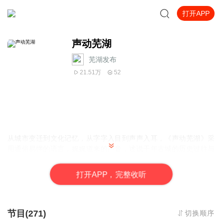
打开APP
声动芜湖
芜湖发布
21.51万
52
从城市变迁到文化记忆，
从字字入目到声声入耳，
《声动芜湖》采
用
通俗易懂的语言，
娓娓道来的声音，
述说千年古城的历史过往与
现代时尚。
打
开
A
P
P，完整收听
节目(271)
切换顺序