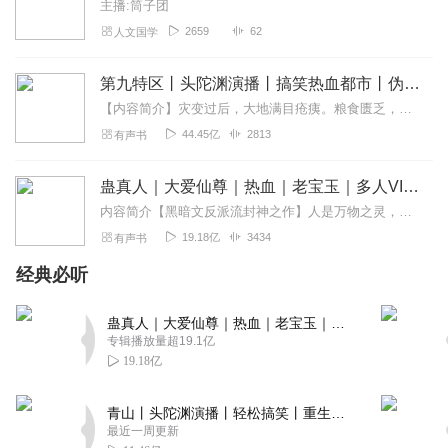
主播:筒子团
2659
62
人文国学
第九特区丨头陀渊演播丨搞笑热血都市丨伪戒丨VIP免费多人有声剧
【内容简介】灾变过后，大地满目疮痍。粮食匮乏，资源紧俏，局势混乱……一位从待规划区杀出来的青年，背对着漫天黄沙，孤身来到九区谋生，却不曾想偶然结识三五好友，一念...
44.45亿
2813
有声书
蛊真人｜大爱仙尊｜热血｜老宝玉｜多人VIP免费有声剧
内容简介【黑暗文反派流封神之作】人是万物之灵，蛊是天地真精。一个穿越者不断重生的故事。一个养蛊、炼蛊、用蛊的奇特世界。配音组（男角色）老宝玉旁白...
19.18亿
3434
有声书
经典必听
蛊真人｜大爱仙尊｜热血｜老宝玉｜多人VIP免费有声剧
专辑播放量超19.1亿
19.18亿
青山丨头陀渊演播丨轻松搞笑丨重生穿越丨古代权谋丨VIP免费 | 多人有声剧
最近一周更新