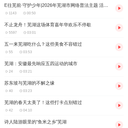
E往芜前·守护少年|2026年芜湖市网络普法主题 活动正式启航
1143
00:50
不止龙舟！芜湖这场体育嘉年华欢乐不停歇
5597
03:01
五一来芜湖吃什么？这些美食不容错过
55
03:53
芜湖：安徽最先响应五四运动的城市
24
03:21
苏东坡与芜湖的不解之缘
40
03:23
芜湖的春天太美了！这些打卡点别错过
42
04:10
诗人陆游眼里的“鱼米之乡”芜湖