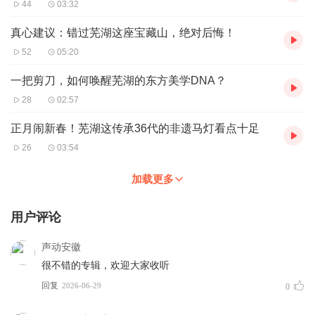
44
03:32
真心建议：错过芜湖这座宝藏山，绝对后悔！
52
05:20
一把剪刀，如何唤醒芜湖的东方美学DNA？
28
02:57
正月闹新春！芜湖这传承36代的非遗马灯看点十足
26
03:54
加载更多
用户评论
声动安徽
很不错的专辑，欢迎大家收听
回复
2026-06-29
0