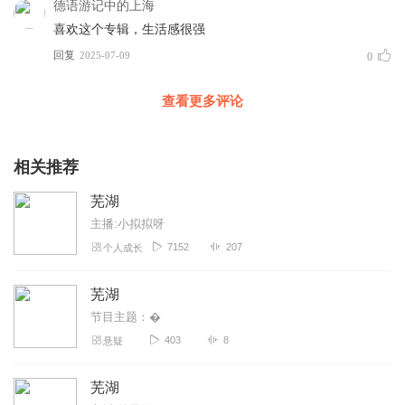
德语游记中的上海
喜欢这个专辑，生活感很强
回复
2025-07-09
0
查看更多评论
相关推荐
芜湖
主播:小拟拟呀
7152
207
个人成长
芜湖
节目主题：�
403
8
悬疑
芜湖