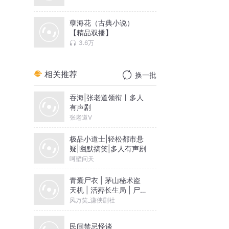
孽海花（古典小说）
【精品双播】
3.6万
相关推荐
换一批
吞海|张老道领衔丨多人
有声剧
张老道V
极品小道士|轻松都市悬
疑|幽默搞笑|多人有声剧
呵壁问天
青囊尸衣 | 茅山秘术盗
天机 | 活葬长生局 | 尸
衣自传
风万笑_谦侠剧社
民间禁忌怪谈