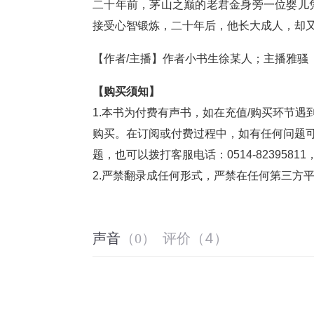
二十年前，茅山之巅的老君金身旁一位婴儿
接受心智锻炼，二十年后，他长大成人，却又
【作者/主播】作者小书生徐某人；主播雅骚
【购买须知】
1.
本书为付费有声书，如在充值
/
购买环节遇
购买。在订阅或付费过程中，如有任何问题
题，也可以拨打客服电话：
0514-82395811
2.
严禁翻录成任何形式，严禁在任何第三方
评价
（
4
）
声音
（
0
）