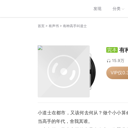
发现
分类
>
>
首页
有声书
有种高手叫道士
有
15.9万
VIP仅
0.
小道士在都市，又该何去何从？做个小小算
当高手的年代，舍我其谁。