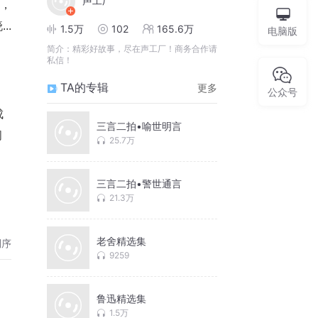
声工厂
，
..
1.5万
102
165.6万
电脑版
简介：
精彩好故事，尽在声工厂！商务合作请
私信！
TA的专辑
更多
公众号
成
三言二拍•喻世明言
问
25.7万
三言二拍•警世通言
21.3万
老舍精选集
倒序
9259
鲁迅精选集
1.5万