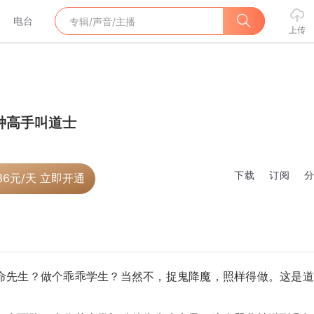
电台
上传
种高手叫道士
下载
订阅
36
元/天 立即开通
命先生？做个乖乖学生？当然不，捉鬼降魔，照样得做。这是道