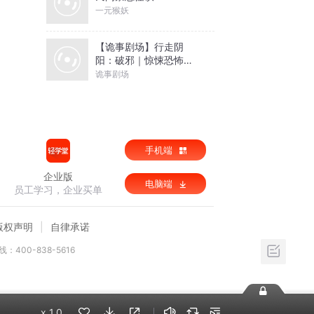
一元猴妖
【诡事剧场】行走阴
阳：破邪｜惊悚恐怖｜
阿七著精品多人剧
诡事剧场
手机端
企业版
电脑端
员工学习，企业买单
版权声明
自律承诺
：400-838-5616
x
1.0