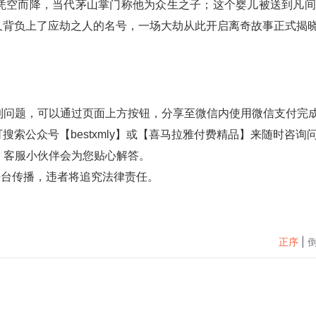
凭空而降，当代茅山掌门称他为众生之子；这个婴儿被送到凡间
背负上了应劫之人的名号，一场大劫从此开启离奇故事正式揭晓.
到问题，可以通过页面上方按钮，分享至微信内使用微信支付完
可搜索公众号【
bestxmly
】或【喜马拉雅付费精品】来随时咨询
，客服小伙伴会为您贴心解答。
平台传播，违者将追究法律责任。
正序
|