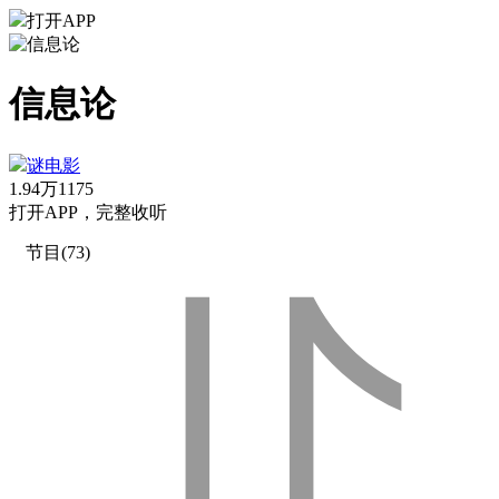
打开APP
信息论
谜电影
1.94万
1175
打
开
A
P
P，完整收听
节目(73)