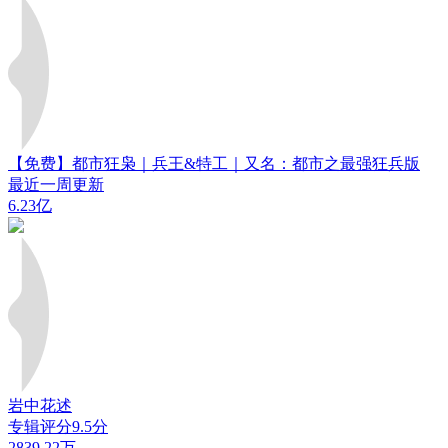
【免费】都市狂枭｜兵王&特工｜又名：都市之最强狂兵版
最近一周更新
6.23亿
岩中花述
专辑评分9.5分
2839.22万