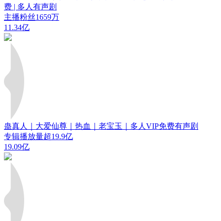
费 | 多人有声剧
主播粉丝1659万
11.34亿
蛊真人｜大爱仙尊｜热血｜老宝玉｜多人VIP免费有声剧
专辑播放量超19.9亿
19.09亿