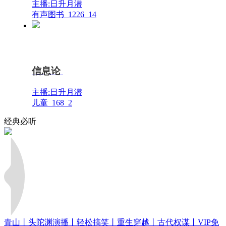
主播:日升月潜
有声图书
1226
14
信息论
主播:日升月潜
儿童
168
2
经典必听
青山丨头陀渊演播丨轻松搞笑丨重生穿越丨古代权谋丨VIP免