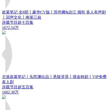
盗墓笔记 全8部丨豪华CV版丨苏尚卿&边江 领衔 多人有声剧
丨冠声文化丨南派三叔
连载节目超七百集
1672.54万
北派盗墓笔记丨头陀渊出品丨悬疑灵异丨摸金校尉丨VIP免费
多人剧
连载节目超五百集
1682.38万