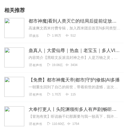
相关推荐
都市神魔|看到人类灭亡的结局后提前绽放武道32
高速爽文西米付费专辑，加入西米团后首页N多同类型专辑免费收听～（所有专辑月票越多加更越多）来都来了，点个关注吧！最近听说有新专辑出世了！让老夫和道友们瞧瞧！...
1.95万
512
娱乐
蛊真人｜大爱仙尊｜热血｜老宝玉｜多人VIP免费有声剧
内容简介【黑暗文反派流封神之作】人是万物之灵，蛊是天地真精。一个穿越者不断重生的故事。一个养蛊、炼蛊、用蛊的奇特世界。配音组（男角色）老宝玉旁白...
19.06亿
3434
有声书
【免费】都市神魔天帝|都市|守护|修炼|AI多播
一朝重生回到了自己的前世，带着前世的遗憾，这次拼了老命也不会让上次的遗憾在一次出现在自己的眼前。我的爱人我绝对不会让你再次的离开我。亲爱的你等着我这次你...
1.70万
115
有声书
大奉打更人丨头陀渊领衔多人有声剧|畅听全集|王鹤棣、田曦薇主演影视剧原著|卖报小郎君
【冒泡有奖】听说杨千幻那厮要与我一较高下，我许七安要开始装叉了！快进入声音播放页戳下方输入框，冒个泡偷偷告诉我，我要用哪些诗词才能胜过他？说得好的，有赏！202...
110.60亿
1754
有声书