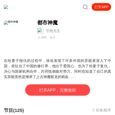
打开APP
都市神魔
宇然先生
866
8
在给妻子报仇的过程中，徐佑发现了许多外国的异能者潜入了中
国，牵扯住了中国的修行界，他出于爱国心、也为了给妻子复仇，
决心与国家机构合作，共同抵御敌对势力。同时也知道了自己的真
实异能竟然是继承了上古神魔蛟龙的精血……
打
开
A
P
P，完整收听
节目(125)
切换顺序