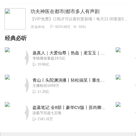
功夫神医在都市|都市多人有声剧
【VIP免费】订阅才可以看到更新哦！每天21:00更新5集内容简介从大山里逃出来的王潇，机缘巧合成了美女总裁的近身保镖，在女总裁的支持下，他种植药园，改良中药...
6070.68万
3241
有声书
经典必听
蛊真人｜大爱仙尊｜热血｜老宝玉｜多人VIP免费有声剧
专辑播放量超19.5亿
19.06亿
青山丨头陀渊演播丨轻松搞笑丨重生穿越丨古代权谋丨VIP免费 | 多人有声剧
主播粉丝1659万
11.29亿
盗墓笔记 全8部丨豪华CV版丨苏尚卿&边江 领衔 多人有声剧丨冠声文化丨南派三叔
连载节目超七百集
1545.16万