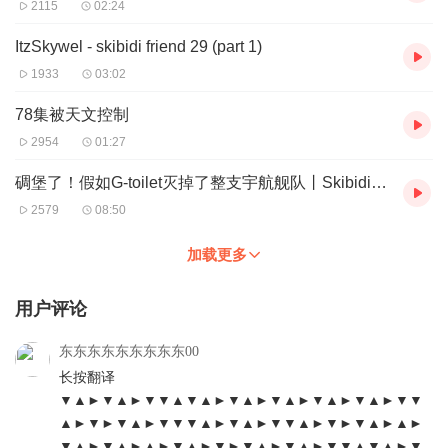
2115
02:24
ItzSkywel - skibidi friend 29 (part 1)
1933
03:02
78集被天文控制
2954
01:27
碉堡了！假如G-toilet灭掉了整支宇航舰队丨Skibidi 72集同人作品
2579
08:50
加载更多
用户评论
东东东东东东东东东00
长按翻译
▼▲►▼▲►▼▼▲▼▲►▼▲►▼▲►▼▲►▼▲►▼▼
▲►▼►▼▲►▼▼▼▲►▼▲►▼▼▲►▼►▼▲►▲►
▼▲►▼▲►▲►▼▲►▼►▼▲►▼▲►▼▼▲▼▲►▼