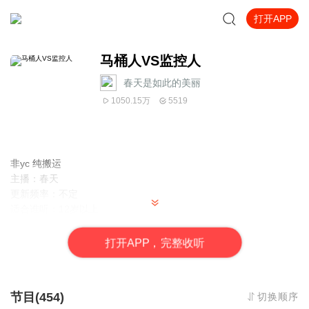
打开APP
马桶人VS监控人
春天是如此的美丽
1050.15万
5519
非yc 纯搬运
主播：春天
更新频率：不定
适合谁听：12岁以上
所有阵营关系：
1.人类阵营（等于狼人杀的平民阵营）
打
开
A
P
P，完整收听
2.监控阵营（等于狼人杀的神职阵营）
3.马桶阵营（等于狼人杀的狼人阵营）
该玩法：与狼人杀相同，只是角色为马桶人vs监控人的。
节目(454)
切换顺序