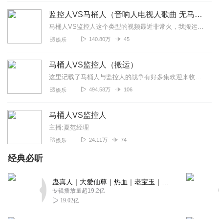
神皇之力
监控人VS马桶人（音响人电视人歌曲 无马赛克）
几万年没更新了SSSSSS
马桶人VS监控人这个类型的视频最近非常火，我搬运了一些视频，希望你能喜欢，感谢订阅，感谢支持
140.80万
45
娱乐
回复
2026-06-13
0
小李懒的取名
马桶人VS监控人（搬运）
支持一下直播必须支持，但是这不太好听
这里记载了马桶人与监控人的战争有好多集欢迎来收听暂时有46集待更新只是搬运想看可以去看正版不强求主播寄语：好听的话加关注订阅点赞评论评价
494.58万
106
娱乐
回复
2024-02-12
1
TitanClock
马桶人VS监控人
我建议推荐，红绿灯人多元宇宙
主播:夏范经理
24.11万
74
娱乐
回复
2024-02-06
5
经典必听
大木木_vf
我喜欢电视人作者什么时候更新啊
蛊真人｜大爱仙尊｜热血｜老宝玉｜多人VIP免费有声剧
专辑播放量超19.2亿
回复
2024-01-07
4
19.02亿
广鸡撞死四只鸡