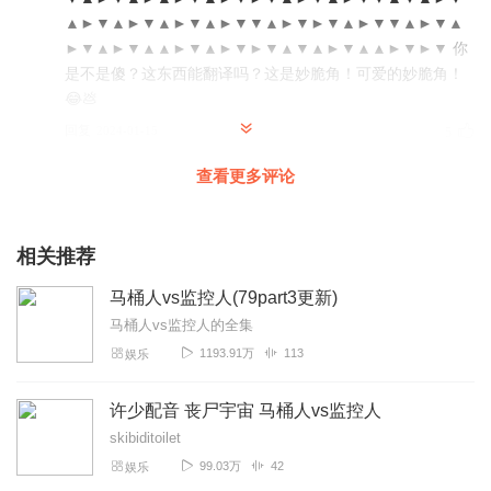
▲►▼▲►▼▲►▼▲►▼▼▲►▼►▼▲►▼▼▲►▼▲
►▼▲►▼▲▲►▼▲►▼►▼▲▼▲►▼▲▲►▼►▼ 你
是不是傻？这东西能翻译吗？这是妙脆角！可爱的妙脆角！
😂💩
回复
2024-01-15
5
查看更多评论
小泽旭
非常非常非常非常好(纯凑字数)
回复
2024-01-02
4
相关推荐
明界之主_帝皇铠甲
马桶人vs监控人(79part3更新)
我很喜欢马桶人，但出一些解析会更好
马桶人vs监控人的全集
1193.91万
113
娱乐
回复
2023-12-27
4
3愉宝
许少配音 丧尸宇宙 马桶人vs监控人
非常好看，但是更新比较慢。
skibiditoilet
99.03万
42
娱乐
回复
2024-06-23
1