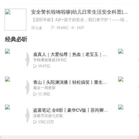
安全警长啦咘啦哆|幼儿日常生活安全科普|宝宝巴士
【适听年龄】4岁+孩子的安全，我们来守护！——啦咘啦哆警长宣孩子天生爱冒险，好奇心爆棚！不是在大马路上比赛跑，就是踩着椅子上下跳，怎样才能保护孩子平安长大？听...
34.84亿
1437
儿童
经典必听
蛊真人｜大爱仙尊｜热血｜老宝玉｜多人VIP免费有声剧
专辑播放量超19.6亿
19.07亿
青山丨头陀渊演播丨轻松搞笑丨重生穿越丨古代权谋丨VIP免费 | 多人有声剧
最近一周更新
11.30亿
盗墓笔记 全8部丨豪华CV版丨苏尚卿&边江 领衔 多人有声剧丨冠声文化丨南派三叔
连载节目超七百集
1582.22万