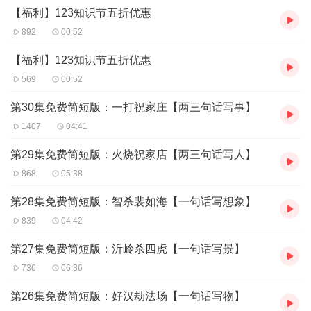
【福利】123知识节五折优惠
武松打虎和“把”字句有关系？
作文基础差，不知道从何下笔？
892
00:52
如何做好素材积累？
过节了，给妈妈送贺卡不知道写什么？
【福利】123知识节五折优惠
爱水浒的大朋友说：
569
00:52
我们的节目能教人写“段子”吗？
第30集免费简短版：一打祝家庄【两三句话写事】
当作家的梦想如何实现？
1407
04:41
自己的微信公众号荒草遍地如何破？
第29集免费简短版：火烧祝家店【两三句话写人】
图豆来了！图豆还带来了《快乐水浒》，
水浒
108
将，带你听水浒日记故事，让你爱上写作！
868
05:38
第28集免费简短版：智杀裴如海【一句话写想象】
839
04:42
第27集免费简短版：沂岭杀四虎【一句话写景】
736
06:36
第26集免费简短版：好汉劫法场【一句话写物】