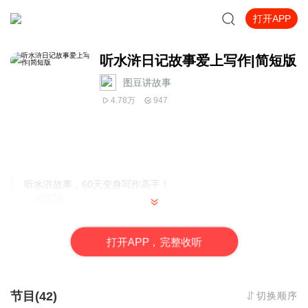
打开APP
听水浒日记故事爱上写作|简短版
图豆讲故事
4.78万
947
听水浒故事，60天变身写作高手！
宝宝说：
武松是怎么打大虎的呀？
图豆都碰到谁了呢？
打
开
A
P
P，完整收听
图豆怎么写的日记呀？
日记里有什么好玩的？
小学生、初中生说：
节目(42)
切换顺序
除了听水浒故事，我们还能学写作？