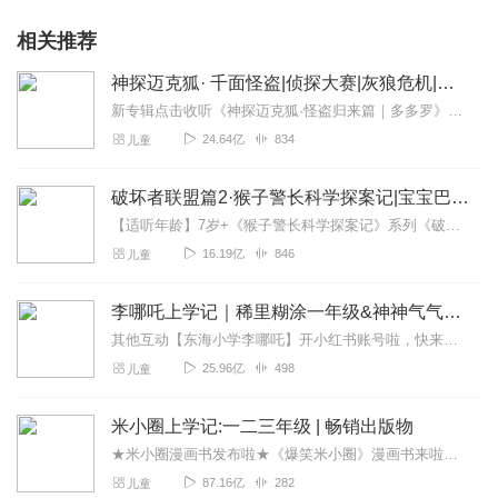
相关推荐
神探迈克狐· 千面怪盗|侦探大赛|灰狼危机|多多罗
新专辑点击收听《神探迈克狐·怪盗归来篇｜多多罗》！！！>>>点击进入主播橱窗购买《神探迈克狐》系列图书吧!<<<多多罗故事【点击前往】收听多多罗其他好玩有趣的故...
24.64亿
834
儿童
破坏者联盟篇2·猴子警长科学探案记|宝宝巴士故事
【适听年龄】7岁+《猴子警长科学探案记》系列《破坏者联盟篇1·猴子警长科学探案记》>>>《破坏者联盟篇2·猴子警长科学探案记》>>>《破坏者联盟篇3·猴子警长科...
16.19亿
846
儿童
李哪吒上学记｜稀里糊涂一年级&神神气气二年级
其他互动【东海小学李哪吒】开小红书账号啦，快来关注和李哪吒成为好朋友！有机会免费领儿童会员、官方周边！【点击加入】东海小学广播站圈子，更多互动！李哪吒全新冒险番...
25.96亿
498
儿童
米小圈上学记:一二三年级 | 畅销出版物
★米小圈漫画书发布啦★《爆笑米小圈》漫画书来啦《米小圈上学记》一二三年级正版广播剧！《米小圈上学记》系列是儿童作家北猫最新创作的儿童小说系列，作品诙谐幽默、好...
87.16亿
282
儿童