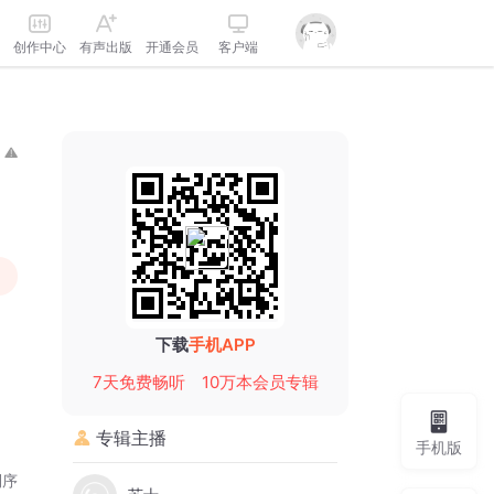
创作中心
有声出版
开通会员
客户端
下载
手机APP
7天免费畅听
10万本会员专辑
专辑主播
手机版
倒序