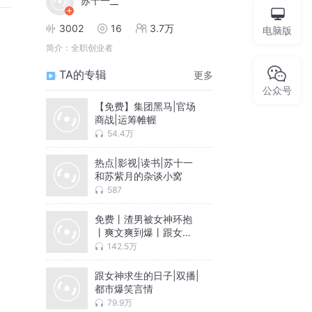
苏十一__
3002
16
3.7万
电脑版
简介：
全职创业者
TA的专辑
更多
公众号
【免费】集团黑马|官场
商战|运筹帷幄
54.4万
热点|影视|读书|苏十一
和苏紫月的杂谈小窝
587
免费丨渣男被女神环抱
丨爽文爽到爆丨跟女神
求生的日子
142.5万
跟女神求生的日子|双播|
都市爆笑言情
79.9万