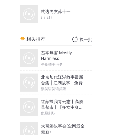
枕边男友苏十一
21万
相关推荐
换一批
基本無害 Mostly
Harmless
午夜骑手毛冬
北京加代江湖故事最新
合集 | 江湖故事 | 免费
溪笑语笑语笑溪
红颜扶我青云志丨高质
量都市丨【多女主爽
文】开年巨献
疯凰剧场
大哥远故事会(全网最全
最新)