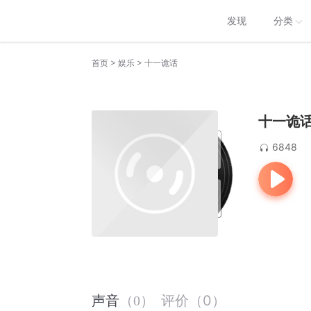
发现
分类
>
>
首页
娱乐
十一诡话
十一诡
6848
评价
（
0
）
声音
（
0
）