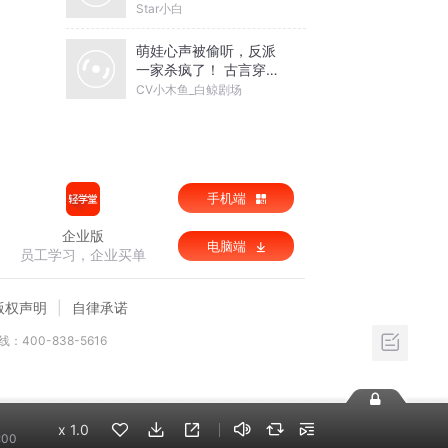
Star小白
萌娃心声被偷听，反派
一家杀疯了！ 古言穿越
｜团宠萌宝｜读心锦鲤
CV小木鱼_白鲸剧场
｜发家致富
手机端
企业版
电脑端
员工学习，企业买单
版权声明
自律承诺
：400-838-5616
x
1.0
:00