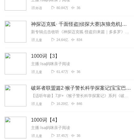
80.84万
36
外语
神探迈克狐· 千面怪盗|侦探大赛|灰狼危机|多多罗
新专辑点击收听《神探迈克狐·怪盗归来篇｜多多罗》！！！>>>点击进入主播橱窗购买《神探迈克狐》系列图书吧!<<<多多罗故事【点击前往】收听多多罗其他好玩有趣的故...
24.64亿
834
儿童
1000词【3】
主播:Isa妈咪亲子阅读
61.47万
36
儿童
破坏者联盟篇2·猴子警长科学探案记|宝宝巴士故事
【适听年龄】7岁+《猴子警长科学探案记》系列《破坏者联盟篇1·猴子警长科学探案记》>>>《破坏者联盟篇2·猴子警长科学探案记》>>>《破坏者联盟篇3·猴子警长科...
16.20亿
846
儿童
1000词【4】
主播:Isa妈咪亲子阅读
37.45万
36
儿童