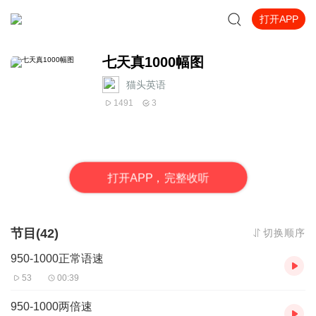
打开APP
七天真1000幅图
猫头英语
1491
3
打
开
A
P
P，完整收听
节目(42)
切换顺序
950-1000正常语速
53
00:39
950-1000两倍速