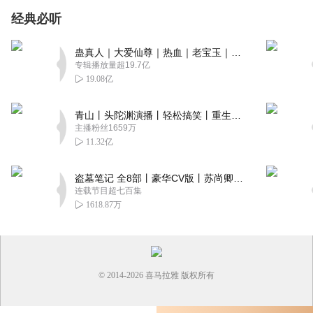
经典必听
蛊真人｜大爱仙尊｜热血｜老宝玉｜多人VIP免费有声剧
专辑播放量超19.7亿
19.08亿
青山丨头陀渊演播丨轻松搞笑丨重生穿越丨古代权谋丨VIP免费 | 多人有声剧
主播粉丝1659万
11.32亿
盗墓笔记 全8部丨豪华CV版丨苏尚卿&边江 领衔 多人有声剧丨冠声文化丨南派三叔
连载节目超七百集
1618.87万
© 2014-
2026
喜马拉雅 版权所有