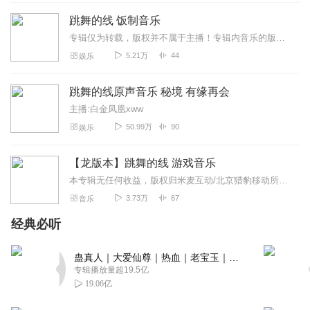
特别好，但做者觉得最难的关是什么
跳舞的线 饭制音乐
回复
2024-05-30
2
专辑仅为转载，版权并不属于主播！专辑内音乐的版权均归原作者及其授权的作品所有！
5.21万
44
娱乐
RS_科技时光
很好听哦，还有些下架关的音乐！
跳舞的线原声音乐 秘境 有缘再会
回复
2025-12-28
1
主播:白金凤凰xww
50.99万
90
娱乐
听友503492936
前面忘了中间忘了总之非常好音乐
【龙版本】跳舞的线 游戏音乐
回复
2025-07-20
1
本专辑无任何收益，版权归米麦互动/北京猎豹移动所有。请勿用于商业用途。如果你认为我侵犯了你的知识产权，请联系我并要求删除
3.73万
67
音乐
小牛马马牛
经典必听
必须好评，更新速度是一有新关就更新的比较快
回复
2024-10-08
1
蛊真人｜大爱仙尊｜热血｜老宝玉｜多人VIP免费有声剧
专辑播放量超19.5亿
19.06亿