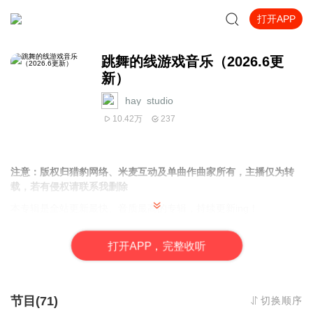
打开APP
跳舞的线游戏音乐（2026.6更
新）
hay_studio
10.42万
237
注意：版权归猎豹网络、米麦互动及单曲作曲家所有，主播仅为转
载，若有侵权请联系我删除
本专辑是全站更新最快、音质最高的专辑，持续更新ing！
原名：跳舞的线游戏音乐（所有关卡）
打
开
A
P
P，完整收听
节目(71)
切换顺序