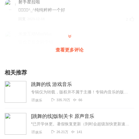
射手星拉啦
👍🏼😁😏^_^纯纯粹粹一个好
回复
2023-12-18
2
米麦互动MiniMax
这也是最全的专辑。。。。。
查看更多评论
回复
2024-01-24
8
六六的豆豆
相关推荐
干草永远的神！！！（顺便说一句，一定要去听听印度情缘
原曲，会让你大开眼界的
跳舞的线 游戏音乐
回复
2024-04-15
5
专辑仅为转载，版权并不属于主播！专辑内音乐的版权均归原作者及其授权的作品所有...
335.70万
66
娱乐
Sapient_阿睿
依然优秀，只是听的人太少了......沙发抢到手软
[跳舞的线]饭制关卡 原声音乐
回复
2024-04-13
3
*已开学休更。暑假恢复更新（到时会超级加快更新速度），望各位听众朋友不要取消订阅哟~版权声明专辑内所有音乐均来源于网络，非主播本人创作，[跳舞的线]饭制很多都...
26.21万
141
娱乐
一氧化碳举例子