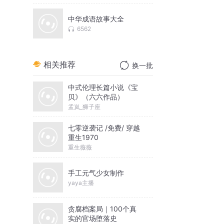
中华成语故事大全
6562
相关推荐
换一批
中式伦理长篇小说《宝
贝》（六六作品）
孟岚_狮子座
七零逆袭记 /免费/ 穿越
重生1970
重生薇薇
手工元气少女制作
yaya主播
贪腐档案局｜100个真
实的官场堕落史