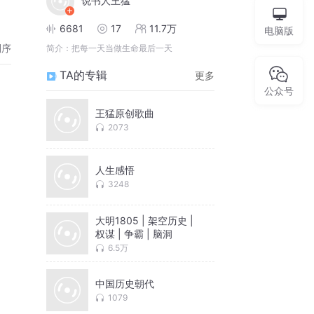
说书人王猛
6681
17
11.7万
电脑版
倒序
简介：
把每一天当做生命最后一天
TA的专辑
更多
公众号
王猛原创歌曲
2073
人生感悟
3248
大明1805 | 架空历史 |
权谋 | 争霸 | 脑洞
6.5万
中国历史朝代
1079