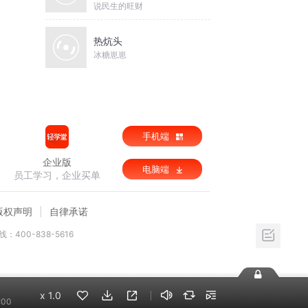
说民生的旺财
热炕头
冰糖崽崽
手机端
企业版
电脑端
员工学习，企业买单
版权声明
自律承诺
：400-838-5616
x
1.0
:00