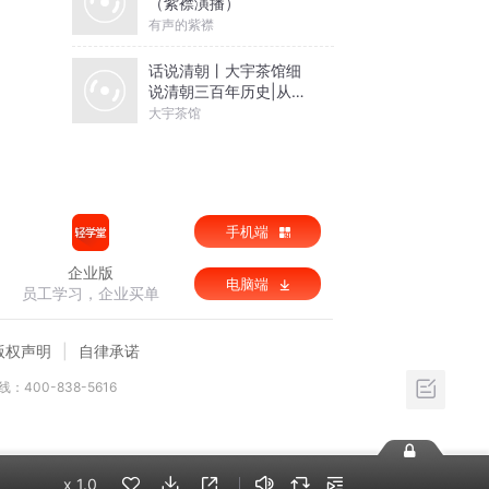
（紫襟演播）
有声的紫襟
话说清朝丨大宇茶馆细
说清朝三百年历史|从努
尔哈赤到末代皇帝溥仪|
大宇茶馆
康熙雍正乾隆
手机端
企业版
电脑端
员工学习，企业买单
版权声明
自律承诺
：400-838-5616
x
1.0