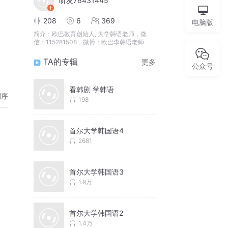
听友76431445
208
6
369
电脑版
简介：
欧巴教育创始人, 大学韩语老师，微
信：115281508，微博：欧巴李韩语老师
TA的专辑
更多
公众号
看韩剧 学韩语
倒序
198
首尔大学韩国语4
2681
首尔大学韩国语3
1.9万
首尔大学韩国语2
1.4万