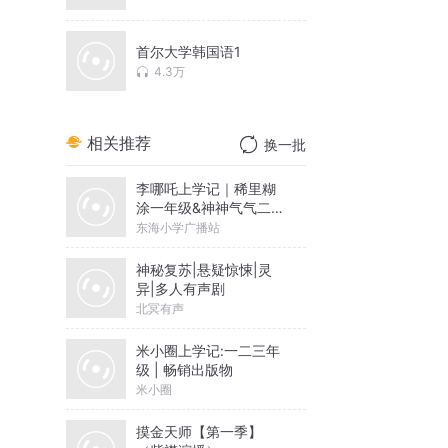
首尔大学韩国语1
4.3万
相关推荐
换一批
李哪吒上学记｜稀里糊
涂一年级&神神气气二年
级
东海小学广播站
神秘复苏|悬疑惊悚|灵
异|多人有声剧
北冥有声
米小圈上学记:一二三年
级 | 畅销出版物
米小圈
摸金天师【第一季】