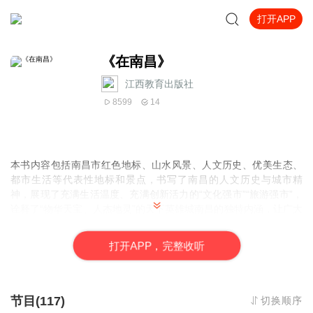
打开APP
《在南昌》
江西教育出版社
8599
14
本书内容包括南昌市红色地标、山水风景、人文历史、优美生态、
都市生活等代表性地标和景点，书写了南昌的人文历史与城市精
神，展现了充满生活温度、充满创新活力的“文化强市”“旅游强市”，
诠释了“物华天宝、人杰地灵”的天下英雄城南昌的独特内涵，让广大
市民和游客以视觉、听觉等多元化方式领略南昌韵味、感悟南昌文
化、增强文化自信。
打
开
A
P
P，完整收听
本书按照“畅游南昌”“文化艺术”“美食体验”“潮玩购物”“住宿精选”五
个板块来规划内容，包含100个左右旅游点位。不仅有贴心实用的城
市地标简介和景点人文介绍，还有翔实的玩乐攻略和交通线路，辅
以精美摄影图片，并配有讲解音频。
节目(117)
切换顺序