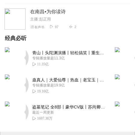
在南昌•为你读诗
主播:彭正用
97
2
有声书
经典必听
青山丨头陀渊演播丨轻松搞笑丨重生穿越丨古代权谋丨VIP免费 | 多人有声剧
专辑播放量超11.3亿
11.35亿
蛊真人｜大爱仙尊｜热血｜老宝玉｜多人VIP免费有声剧
专辑播放量超19.9亿
19.10亿
盗墓笔记 全8部丨豪华CV版丨苏尚卿&边江 领衔 多人有声剧丨冠声文化丨南派三叔
最近一周更新
1697.36万