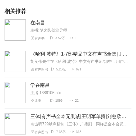
相关推荐
在南昌
主播:梦之队创业导师
3.52万
1
有声书
《哈利·波特》1-7部精品中文有声书全集| J.K.罗琳原著，光合积木演播
胡良伟先生在《哈利·波特》中文有声书6-7部中，用声音带领着大家继续魔法之旅。为保证作品的一致性，给大家带来完整的魔法体验，我们与版权方PottermoreP...
5.20亿
671
有声图书
学在南昌
主播:1386106totx
1096
22
儿童
三体|有声书全本无删减|王明军单播|刘慈欣原著
点击听729献声精制《三体》广播剧，同样是全本会员免费畅听，快来感受声音大戏的魅力！【购买须知】1、本作品部分集数为免费试听。2、版权归原作者所有，严禁翻录成任...
7.35亿
313
有声图书