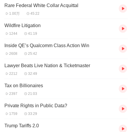
Rare Federal White Collar Acquittal
顶尖专家对前沿问题的展望。
1.00万
45:22
Law, disrupted dives into the most pressing legal issues of our
time with top experts in the field. The podcast tackles the legal
Wildfire Litigation
quandaries surrounding cutting-edge subjects, such as SPACs,
1244
41:19
generative AI, litigation finance, ransomware, climate change, and
beyond.
Your host is John B. Quinn, founder and chairman of
Inside QE’s Qualcomm Class Action Win
Quinn Emanuel Urquhart & Sullivan LLP, a 1100+ attorney
2608
25:42
business litigation firm with 35 offices around the globe, each
devoted solely to business litigation.
Lawyer Beats Live Nation & Ticketmaster
John is regarded as one of the top trial lawyers in the world. With
2212
32:49
his partners, he has built an institution that has consistently been
listed among the “Most Feared” litigation firms in the world (BTI
Tax on Billionaires
Consulting Group) and was called a “global litigation powerhouse”
by The Wall Street Journal.
In his podcast, John joins industry
2397
21:03
professionals to examine and debate legal issues concerning the
newest technologies, innovations, and current events—and ask
Private Rights in Public Data?
what’s next?
1759
33:29
Trump Tariffs 2.0