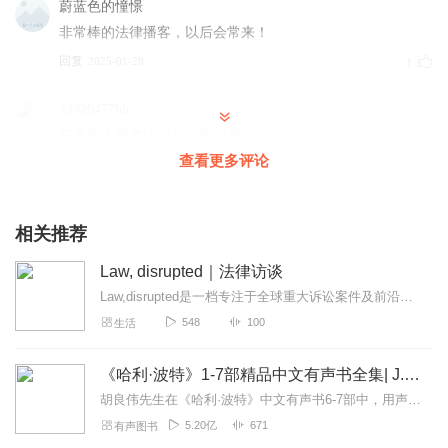
蔚蓝色的憧憬
非常棒的法律播客，以后会常来！
回复
2025-01-29
1
13926477hit
好喜欢！地道法律知识学起来
查看更多评论
回复
2026-07-13
0
相关推荐
Law, disrupted｜法律访谈
Law,disrupted是一档专注于全球重大诉讼案件及前沿法律问题的访谈类播客节目。播客主持人是美国传奇诉讼律师张鲲展（JohnB.Quinn，人称JB...
548
100
生活
《哈利·波特》1-7部精品中文有声书全集| J.K.罗琳原著，光合积木演播
胡良伟先生在《哈利·波特》中文有声书6-7部中，用声音带领着大家继续魔法之旅。为保证作品的一致性，给大家带来完整的魔法体验，我们与版权方PottermoreP...
5.20亿
671
有声图书