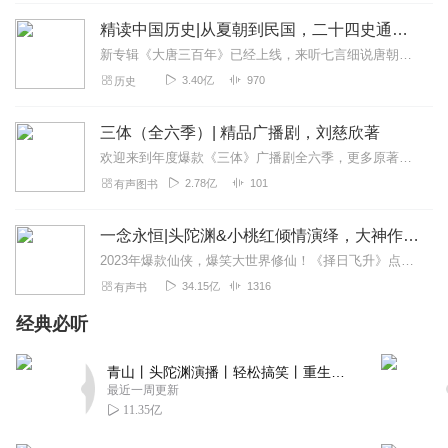
精读中国历史|从夏朝到民国，二十四史通史解析，中华上下五千年
新专辑《大唐三百年》已经上线，来听七言细说唐朝三百年历史吧。点击即可跳转收听。【精读中国历史】立足正史，现代阐释。溯本清源，守正创新。比小说还精彩的正说中国历...
3.40亿
970
历史
三体（全六季）| 精品广播剧，刘慈欣著
欢迎来到年度爆款《三体》广播剧全六季，更多原著细节，全集畅听！【购买须知】1、本作品为付费广播剧《三体（全六季）》，定价198元，购买成功后即可收听。VIP会员...
2.78亿
101
有声图书
一念永恒|头陀渊&小桃红倾情演绎，大神作者耳根经典作品
2023年爆款仙侠，爆笑大世界修仙！《择日飞升》点击传送2021年神书力荐：《大奉打更人》限时免费不容错过【强烈推荐】●《一念永恒》是“网文之王”五大至尊之一作...
34.15亿
1316
有声书
经典必听
青山丨头陀渊演播丨轻松搞笑丨重生穿越丨古代权谋丨VIP免费 | 多人有声剧
最近一周更新
11.35亿