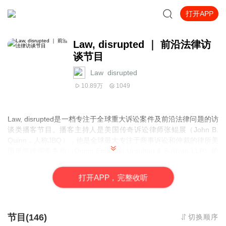
打开APP
Law, disrupted ｜ 前沿法律访
谈节目
Law_disrupted
10.89万
1049
Law, disrupted是一档专注于全球重大诉讼案件及前沿法律问题的访
谈类播客节目。播客主持人是美国传奇诉讼律师张鲲展（John B.
Quinn，人称JBQ），他是全球最大专注于商事诉讼和仲裁的律所美
国昆鹰律师事务所（Quinn Emanuel Urquhart & Sullivan LLP）的
创始人兼管理合伙人。在该播客中，JBQ通过对谈来自世界各地天
花板级别的诉讼律师和行业专家，揭秘全球各大商战背后的神仙过
打
开
A
P
P，完整收听
招，探讨各行各业如何通过诉讼进行商业布局，并以此来描绘前沿
问题的边界。在这里，你将听到全世界最出色的出庭律师如何跳出
思维定势、出奇制胜地编织和演绎精彩的法律剧本，并运用精巧的
技艺和天马行空的想象力去解决那些千奇百怪的法律难题，也能听
节目(146)
切换顺序
到亲历历史重大案件的当事人或律师讲述他们的故事，还有各行业