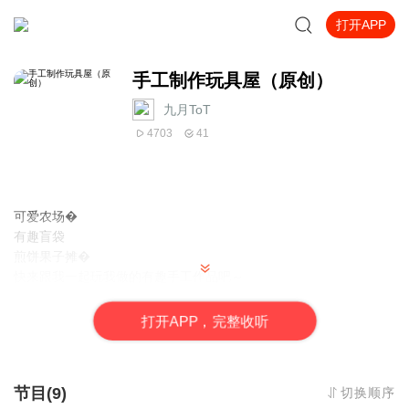
打开APP
手工制作玩具屋（原创）
九月ToT
4703
41
可爱农场�
有趣盲袋
煎饼果子摊�
快来跟我一起玩我做的有趣手工作品吧～
——可爱萌萌猫小雅
打
开
A
P
P，完整收听
节目(9)
切换顺序