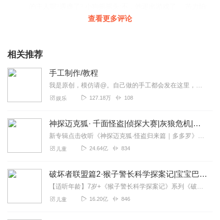
的主人呢?遇难了? 小狗摇摇头:不，他退出游戏了。 苦力怕:
至少……我们还给他留下了一段美好的回忆…… 呵！回忆
查看更多评论
回复
2023-11-28
4
相关推荐
石子石子可爱萌小猪喵
很好，在那个第三集煎饼果子摊儿，你管菜青虫叫猪，你的
手工制作/教程
粉丝不是就是猪吗？小猪屏蓬。但是我得说一声好棒，录的
我是原创，模仿请@。自己做的手工都会发在这里，本人真的特别喜欢做手工呢，还建了社团，欢迎加入。本人没有彩色打印机，所以有些东西是黑白的哦，不过还是会给彩色的图纸...
好棒，我想问一下，怎么样才能录视频呢？
127.18万
108
娱乐
回复
2026-01-09
1
神探迈克狐· 千面怪盗|侦探大赛|灰狼危机|多多罗
这个咖啡有点甜
新专辑点击收听《神探迈克狐·怪盗归来篇｜多多罗》！！！>>>点击进入主播橱窗购买《神探迈克狐》系列图书吧!<<<多多罗故事【点击前往】收听多多罗其他好玩有趣的故...
超级好听，超赞超赞，支持支持
24.64亿
834
儿童
回复
2024-07-30
0
破坏者联盟篇2·猴子警长科学探案记|宝宝巴士故事
【适听年龄】7岁+《猴子警长科学探案记》系列《破坏者联盟篇1·猴子警长科学探案记》>>>《破坏者联盟篇2·猴子警长科学探案记》>>>《破坏者联盟篇3·猴子警长科...
16.20亿
846
儿童