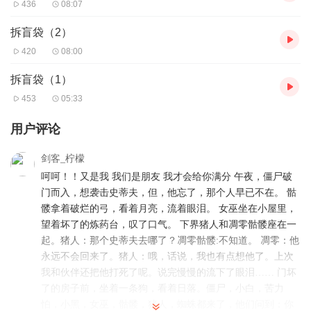
436
08:07
拆盲袋（2）
420
08:00
拆盲袋（1）
453
05:33
用户评论
剑客_柠檬
呵呵！！又是我 我们是朋友 我才会给你满分 午夜，僵尸破
门而入，想袭击史蒂夫，但，他忘了，那个人早已不在。 骷
髅拿着破烂的弓，看着月亮，流着眼泪。 女巫坐在小屋里，
望着坏了的炼药台，叹了口气。 下界猪人和凋零骷髅座在一
起。猪人：那个史蒂夫去哪了？凋零骷髅:不知道。 凋零：他
永远不会回来了。猪人：哦，话说，我也有点想他了。上次
我和伙伴还把他打死了呢。说完慢慢的流下了眼泪…… 门坏
了的房子前，坐着一条狗，看着日落。僵尸，小白，苦力
怕，小黑，女巫，骷髅，猪人，蜘蛛都来了，他们问到：你