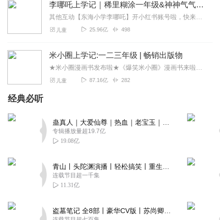
李哪吒上学记｜稀里糊涂一年级&神神气气二年级
其他互动【东海小学李哪吒】开小红书账号啦，快来关注和李哪吒成为好朋友！有机会免费领儿童会员、官方周边！【点击加入】东海小学广播站圈子，更多互动！李哪吒全新冒险番...
25.96亿
498
儿童
米小圈上学记:一二三年级 | 畅销出版物
★米小圈漫画书发布啦★《爆笑米小圈》漫画书来啦《米小圈上学记》一二三年级正版广播剧！《米小圈上学记》系列是儿童作家北猫最新创作的儿童小说系列，作品诙谐幽默、好...
87.16亿
282
儿童
经典必听
蛊真人｜大爱仙尊｜热血｜老宝玉｜多人VIP免费有声剧
专辑播放量超19.7亿
19.08亿
青山丨头陀渊演播丨轻松搞笑丨重生穿越丨古代权谋丨VIP免费 | 多人有声剧
连载节目超一千集
11.31亿
盗墓笔记 全8部丨豪华CV版丨苏尚卿&边江 领衔 多人有声剧丨冠声文化丨南派三叔
连载节目超七百集