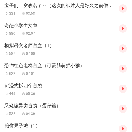
宝子们，窝改名了～（这次的纸片人是好久之前做的，今天才想起扒拉出来）
334
03:58
奇葩小学生文章
880
02:07
模拟语文老师盲盒（1）
587
07:00
恐怖红色电梯盲盒（可爱萌萌猫小雅）
622
07:01
沉浸式拆四个盲袋
449
05:36
悬疑诡异类盲袋（蛋仔篇）
522
04:39
煎饼果子摊（1）