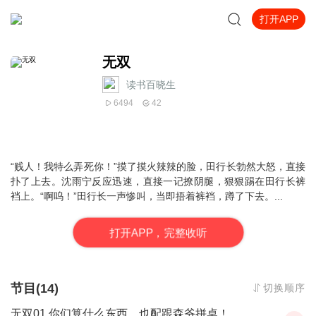
打开APP
无双
读书百晓生
6494
42
“贱人！我特么弄死你！”摸了摸火辣辣的脸，田行长勃然大怒，直接
扑了上去。沈雨宁反应迅速，直接一记撩阴腿，狠狠踢在田行长裤
裆上。“啊呜！”田行长一声惨叫，当即捂着裤裆，蹲了下去。...
打
开
A
P
P，完整收听
节目(14)
切换顺序
无双01 你们算什么东西，也配跟森爷拼桌！