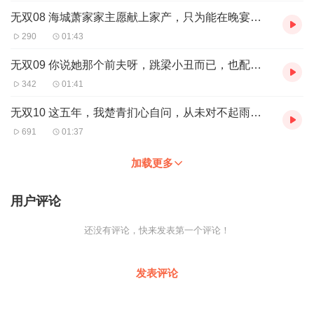
无双08 海城萧家家主愿献上家产，只为能在晚宴前见您一面！
290
01:43
无双09 你说她那个前夫呀，跳梁小丑而已，也配入我的法眼
342
01:41
无双10 这五年，我楚青扪心自问，从未对不起雨宁！
691
01:37
加载更多
用户评论
还没有评论，快来发表第一个评论！
发表评论