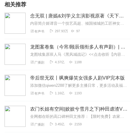
相关推荐
念无双 | 唐嫣&刘学义主演影视原著《天下无双》 | 十四郎仙侠力作 | 轩ZONE&羊仔&刘颐诺等众cv领衔多人剧
内容简介姬谭音一个技艺高超、倾国倾城的工匠神女，因手艺天下无双被称作“无双神女”，她重情重义、聪慧过人；源仲是狐族仙人，执行族中的暗杀任务，敏感多疑，没人知道...
297.93万
97
有声书
龙图案卷集（今宵/顾辰领衔多人有声剧）| 探案
龙图续集原班人马《黑风城战记》<<点击收听【内容简介】《龙图案卷集》是由耳雅根据古典名著《三侠五义》（又叫七五）改编所写的网络小说，主要讲述的是鼠（白玉堂）...
4.37亿
1188
广播剧
帝后世无双丨飒爽爆笑女强多人剧VIP完本版
添加微信qiwen2288了解更多主播日常，更多活动及福利哦~【更多优质作品推荐】全网爆款：《农女致富：山里汉宠妻无度》抖音种田文强推，点击收听超香超甜超酥，全...
1.16亿
1193
有声书
农门长姐有空间|姣姣兮雪月之下|种田虐渣VIP免费
全网都在听的高口碑种田文推荐：【限时免费】农家小福女|姣姣兮郁雨竹|全网最快寒门大俗人|姣姣兮杜骁|萌宝女强古言爽文魏晋干饭人未删减全网最快|农家小福...
3.45亿
2159
广播剧