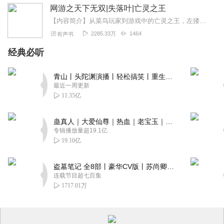
网游之天下无双|失落叶|亡灵之王
【内容简介】从菜鸟玩家到游戏中的亡灵之王，左搂死亡女神，右抱圣洁天使，天上地下，神魔三界，唯我独尊！手提地狱魔煞剑，身穿幽魂神光铠，头戴噬魂资金盔，脚踩浮云踏浪...
2285.33万
1464
有声书
经典必听
青山丨头陀渊演播丨轻松搞笑丨重生穿越丨古代权谋丨VIP免费 | 多人有声剧
最近一周更新
11.35亿
蛊真人｜大爱仙尊｜热血｜老宝玉｜多人VIP免费有声剧
专辑播放量超19.1亿
19.10亿
盗墓笔记 全8部丨豪华CV版丨苏尚卿&边江 领衔 多人有声剧丨冠声文化丨南派三叔
连载节目超七百集
1717.01万