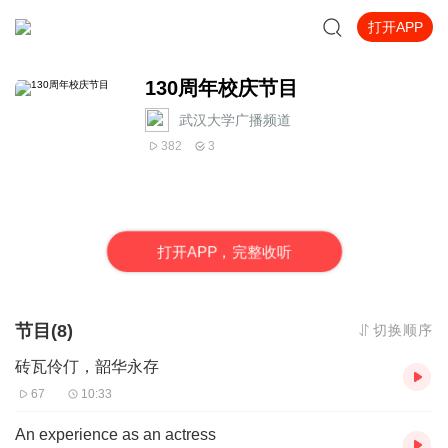
打开APP
130周年校庆节目
武汉大学广播频道
382
3
打
开
A
P
P，完整收听
节目(8)
切换顺序
砖瓦伶仃，韶华永存
67
10:33
An experience as an actress