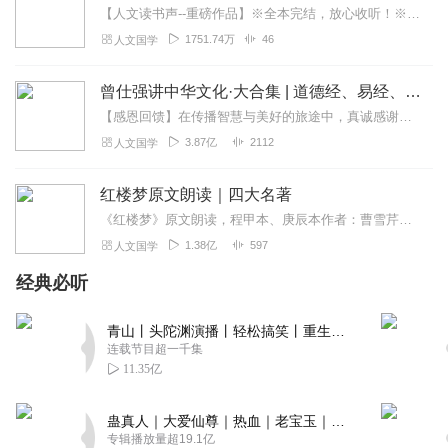
【人文读书声--重磅作品】※全本完结，放心收听！※八年级（上）语文教科书名著导读指定作品，同名有声书！※著名翻译家董乐山先生权威中文译本！※人民文学出版...
1751.74万
46
人文国学
曾仕强讲中华文化·大合集 | 道德经、易经、三国演义中的国学
【感恩回馈】在传播智慧与美好的旅途中，真诚感谢每一位伙伴的温暖陪伴与鼎力支持！欢迎曾仕强学堂粉丝听友们入群交流，更多新鲜玩法和福利活动等你！添加微信：zengf...
3.87亿
2112
人文国学
红楼梦原文朗读｜四大名著
《红楼梦》原文朗读，程甲本、庚辰本作者：曹雪芹，朗读：白云出岫、蓝色百合《红楼梦》程甲本和庚辰本是该书两大重要版本。程甲本由程伟元和高鹗于乾隆五十六年（1791...
1.38亿
597
人文国学
经典必听
青山丨头陀渊演播丨轻松搞笑丨重生穿越丨古代权谋丨VIP免费 | 多人有声剧
连载节目超一千集
11.35亿
蛊真人｜大爱仙尊｜热血｜老宝玉｜多人VIP免费有声剧
专辑播放量超19.1亿