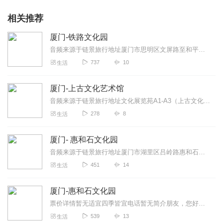
相关推荐
厦门-铁路文化园
音频来源于链景旅行地址厦门市思明区文屏路至和平码头间票价描述暂无开放时间全天乘车信息暂无
737
10
生活
厦门-上古文化艺术馆
音频来源于链景旅行地址文化展览苑A1-A3（上古文化艺术馆）票价描述暂无开放时间全天乘车信息暂无
278
8
生活
厦门- 惠和石文化园
音频来源于链景旅行地址厦门市湖里区吕岭路惠和石文化园票价描述暂无开放时间全天乘车信息交通：乘车路线：公交车到达忠仑站（忠仑公园站），公交线路80...
451
14
生活
厦门-惠和石文化园
票价详情暂无适宜四季皆宜电话暂无简介朋友，您好！闽南石雕久负盛名，历史悠久，今天很高兴和您一起游览惠和石文化园，这是全国唯一的石文化创意园区。石文...
539
13
生活