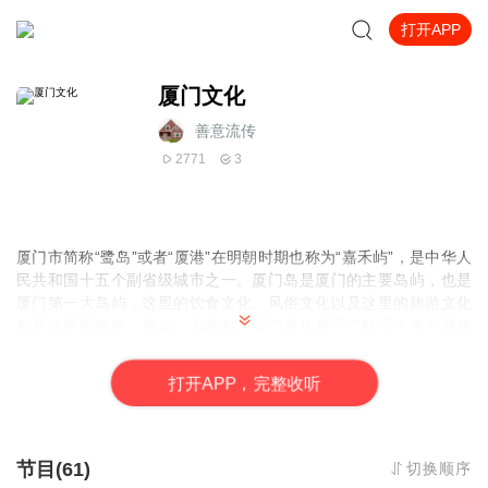
打开APP
厦门文化
善意流传
2771
3
厦门市简称“鹭岛”或者“厦港”在明朝时期也称为“嘉禾屿”，是中华人
民共和国十五个副省级城市之一。厦门岛是厦门的主要岛屿，也是
厦门第一大岛屿，这里的饮食文化、风俗文化以及这里的旅游文化
都是众所周知的。那么，大家对于厦门文化是否了解呢？本专题将
带领大家一起来学习学习厦门文化特色！
打
开
A
P
P，完整收听
节目(61)
切换顺序