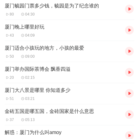
厦门毓园门票多少钱，毓园是为了纪念谁的
80
04:30
厦门晚上哪里好玩
43
04:09
厦门适合小孩玩的地方，小孩的最爱
50
09:00
厦门举办国际茶博会 飘香四溢
20
02:15
厦门大八景是哪里 你知道多少
51
03:21
金砖五国是哪五国，金砖国家是什么意思
37
05:13
解惑：厦门为什么叫amoy