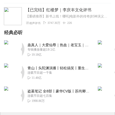
【已完结】红楼梦｜李庆丰文化评书
【重磅推荐】新书上线！哪吒|电影外的传奇|封神演义封神榜精华|李庆丰评书快来点击收听吧~【精品推荐】三国演义（李庆丰文化评书）水浒传（李庆丰文化评书）西游记...
3747.30万
226
相声评书
经典必听
蛊真人｜大爱仙尊｜热血｜老宝玉｜多人VIP免费有声剧
专辑播放量超19.1亿
19.18亿
青山丨头陀渊演播丨轻松搞笑丨重生穿越丨古代权谋丨VIP免费 | 多人有声剧
连载节目超一千集
11.46亿
盗墓笔记 全8部丨豪华CV版丨苏尚卿&边江 领衔 多人有声剧丨冠声文化丨南派三叔
连载节目超七百集
1998.86万