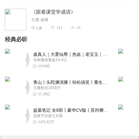
《跟着课堂学成语》
主播:迪桸
114
14
儿童
经典必听
蛊真人｜大爱仙尊｜热血｜老宝玉｜多人VIP免费有声剧
专辑播放量超19.4亿
19.04亿
青山丨头陀渊演播丨轻松搞笑丨重生穿越丨古代权谋丨VIP免费 | 多人有声剧
主播粉丝1659万
11.26亿
盗墓笔记 全8部丨豪华CV版丨苏尚卿&边江 领衔 多人有声剧丨冠声文化丨南派三叔
连载节目超七百集
1476.83万