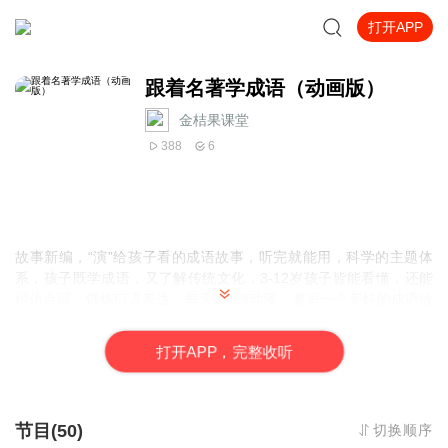
打开APP
跟着名著学成语（动画版）
金桔果课堂
388
6
故事新编，“演”给孩子看的成语故事，听完就能用，科学的主题体
系，孩子既学成语，又了解传统文化，3-12岁孩子皆能看懂，还能
模仿台词，锻炼口语表达。每天3分钟动漫，邂逅一个美好的成语故
事。
打
开
A
P
P，完整收听
节目(50)
切换顺序