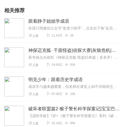
相关推荐
跟着静子姐姐学成语
欢迎订阅微信公众号“老虎小助手”，点击右下角“会员中心”，收听超过1万个中英文有声资源。成语是中华民族文化宝库中的瑰宝，它是前人在几千年的生产活动中所获经验的总...
11.54万
28
儿童
神探迈克狐· 千面怪盗|侦探大赛|灰狼危机|多多罗
新专辑点击收听《神探迈克狐·怪盗归来篇｜多多罗》！！！>>>点击进入主播橱窗购买《神探迈克狐》系列图书吧!<<<多多罗故事【点击前往】收听多多罗其他好玩有趣的故...
24.63亿
834
儿童
明见少年：跟着历史学成语
成语学习越来越重要，但老师在课堂上却不详细讲怎么办？特殊用法、语义混淆、一词多义、情景不符……这些容易踩的坑该如何避免？从小学到高中要背诵的成语有上千个之多，怎...
87.08万
106
儿童
破坏者联盟篇2·猴子警长科学探案记|宝宝巴士故事
【适听年龄】7岁+《猴子警长科学探案记》系列《破坏者联盟篇1·猴子警长科学探案记》>>>《破坏者联盟篇2·猴子警长科学探案记》>>>《破坏者联盟篇3·猴子警长科...
16.19亿
846
儿童