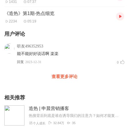
1431
07:37
《造热》第1期-热点细览
2234
05:19
用户评论
听友496352953
能不能好好说话啊 楽楽
回复
2023-12-31
0
查看更多评论
相关推荐
造热 | 申晨营销播客
热搜背后到底是谁在诱导我们的注意力？如何才能复制一场现象级营销事件？来听营销鬼才申晨和各行顶级大佬跟你聊聊那些全民热点话题背后的制造逻辑【订阅福利】订阅专辑、关...
32.84万
35
个人成长