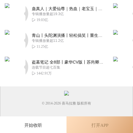
蛊真人｜大爱仙尊｜热血｜老宝玉｜多人VIP免费有声剧
专辑播放量超19.3亿
19.03亿
青山丨头陀渊演播丨轻松搞笑丨重生穿越丨古代权谋丨VIP免费 | 多人有声剧
专辑播放量超11.2亿
11.25亿
盗墓笔记 全8部丨豪华CV版丨苏尚卿&边江 领衔 多人有声剧丨冠声文化丨南派三叔
连载节目超七百集
1442.91万
© 2014-
2026
喜马拉雅 版权所有
开始收听
打开APP