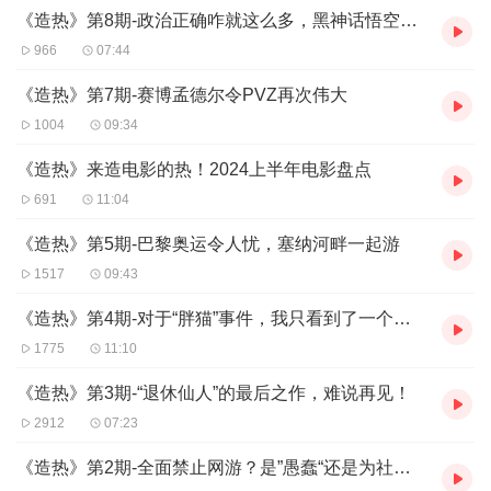
《造热》第8期-政治正确咋就这么多，黑神话悟空被道德绑架
966
07:44
《造热》第7期-赛博孟德尔令PVZ再次伟大
1004
09:34
《造热》来造电影的热！2024上半年电影盘点
691
11:04
《造热》第5期-巴黎奥运令人忧，塞纳河畔一起游
1517
09:43
《造热》第4期-对于“胖猫”事件，我只看到了一个男孩深夜时的辗转反侧
1775
11:10
《造热》第3期-“退休仙人”的最后之作，难说再见！
2912
07:23
《造热》第2期-全面禁止网游？是”愚蠢“还是为社会考虑？