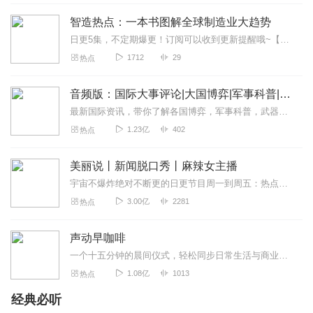
智造热点：一本书图解全球制造业大趋势
日更5集，不定期爆更！订阅可以收到更新提醒哦~【内容简介】当前，新一轮科技革命与产业变革正在与我国加快转变经济发展方式形成历史性交汇，新的国际产业分...
1712
29
热点
音频版：国际大事评论|大国博弈|军事科普|科技讲解
最新国际资讯，带你了解各国博弈，军事科普，武器博览。本专辑为听风的蚕原创专辑，本专辑将为您介绍军事科普和国际动态和热点大事，通过独家解读，为您理清热点之下的脉络...
1.23亿
402
热点
美丽说丨新闻脱口秀丨麻辣女主播
宇宙不爆炸绝对不断更的日更节目周一到周五：热点新闻一锅端周末：听众投稿话题探讨随便闲聊>>>不知道怎么进主播橱窗购买零食的点击我哟，点我点我！<<<马栏山...
3.00亿
2281
热点
声动早咖啡
一个十五分钟的晨间仪式，轻松同步日常生活与商业世界。这是一档由声动活泼出品的清晨播客节目，在工作日的早晨，为你带来与日常生活息息相关的商业科技轻解读，开启能量满...
1.08亿
1013
热点
经典必听