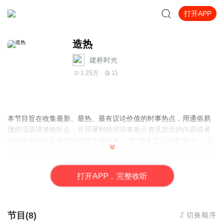
打开APP
造热
建桥时光
1.25万
11
本节目旨在收集最新、最热、最有议论价值的时事热点，用通俗易
懂的话语讲述给听众，并用犀利的话语将热点资讯背后的内容或者
平日听众们不会在意的细节发掘出来。“造”顾名思义就是“硬干”，意
在用简洁的语言描述出通俗易懂的道理，给听众们带来最直观的热
点资讯信息，并用我们的评述让听众了解事情动向或者趋势
打
开
A
P
P，完整收听
节目(8)
切换顺序