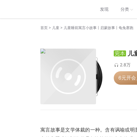
发现
分类
>
>
首页
儿童
儿童睡前寓言小故事丨启蒙故事丨龟兔赛跑
儿
2.8万
6元开
寓言故事是文学体裁的一种。含有讽喻或明