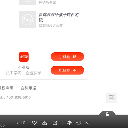
严选故事馆
昌辉叔叔给孩子讲西游
记
昌辉叔叔讲故事
手机端
企业版
电脑端
员工学习，企业买单
版权声明
自律承诺
：400-838-5616
x
1.0
:00