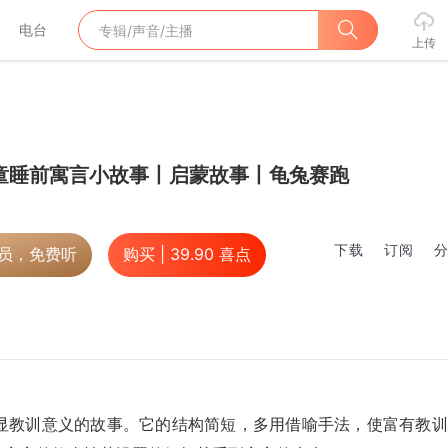
电台
上传
童睡前寓言小故事丨启蒙故事丨龟兔赛跑
下载
订阅
会员，免费听
购买 |
39.90
喜点
显教训意义的故事。它的结构简短，多用借喻手法，使富有教训