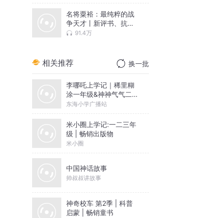
名将粟裕：最纯粹的战
争天才丨新评书、抗日
战争 | 钱海蛟播讲
91.4万
相关推荐
换一批
李哪吒上学记｜稀里糊
涂一年级&神神气气二年
级
东海小学广播站
米小圈上学记:一二三年
级 | 畅销出版物
米小圈
中国神话故事
帅叔叔讲故事
神奇校车 第2季 | 科普
启蒙 | 畅销童书