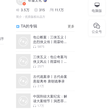
听鉴文化
3.5万
315
11.1万
电脑版
简介：
优质版权出品方
TA的专辑
更多
公众号
包公断案：三侠五义丨
倒序
忠烈侠义传丨雨霖铃丨
展昭白玉堂
5875
三侠五义：包公奇案与
侠义风云丨雨霖铃丨展
昭白玉堂
2571
古代诡案录丨古代命案
悬疑离奇 唐朝诡事录
2.1万
中国刑侦大案纪实：解
读大案细节丨洞悉罪案
背后的人性
1.7万