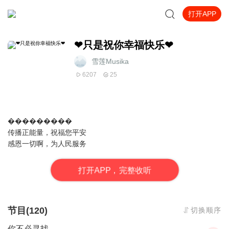
打开APP
❤只是祝你幸福快乐❤
雪莲Musika
6207
25
���������
传播正能量，祝福您平安
感恩一切啊，为人民服务
打
开
A
P
P，完整收听
节目(120)
切换顺序
你不必寻找