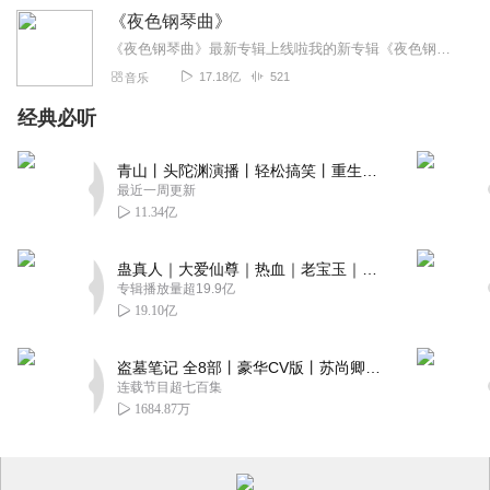
《夜色钢琴曲》
《夜色钢琴曲》最新专辑上线啦我的新专辑《夜色钢琴曲最新专辑》（点击跳转）已经上线，新专辑是《夜色钢琴曲》的升级版，我精选了诸多经典原创作品与大家分享，愿未来...
17.18亿
521
音乐
经典必听
青山丨头陀渊演播丨轻松搞笑丨重生穿越丨古代权谋丨VIP免费 | 多人有声剧
最近一周更新
11.34亿
蛊真人｜大爱仙尊｜热血｜老宝玉｜多人VIP免费有声剧
专辑播放量超19.9亿
19.10亿
盗墓笔记 全8部丨豪华CV版丨苏尚卿&边江 领衔 多人有声剧丨冠声文化丨南派三叔
连载节目超七百集
1684.87万