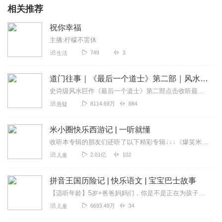
相关推荐
祝你幸福
主播:柠檬不罢休
749
3
生活
道门往事｜《最后一个道士》第二部｜风水秘术神作 夏忆著
史诗级风水巨作《最后一个道士》第二部点击收听最后一个道士第一部《最后一个道士》点击收听最后一个道士第三部《一代天师》《道门往事》精品多人剧全网首发！全网超40亿...
8114.69万
884
悬疑
米小圈快乐西游记 | 一听就懂
收听本专辑的朋友们还听了以下精彩专辑↓↓↓《爆笑米小圈》→点此立即开怀大笑《米小圈快乐西游记》→点此畅听《米小圈封神演义》→点此畅听《米小圈三国演义》...
2.01亿
102
儿童
拼音王国历险记 | 快乐语文 | 宝宝巴士故事
【适听年龄】5岁+爸爸妈妈们，你是不是正在为孩子学拼音伤脑筋？23个声母，24个韵母，16个整体认读音节……怎么会有这么多个？还要记下分类？b、p、d、q……怎...
6693.49万
34
儿童