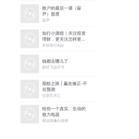
散户的最后一课（寐
尹）股票
寐尹
知行小酒馆｜关注投资
理财，更关注怎样更好
地生活
有知有行App
钱都去哪儿了
财经飞说不可
期权之路 | 赢在修正-不
在预测
交易艺术汇
给你一个真实、生动的
格力电器
都说我像白老师