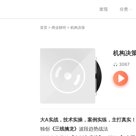
发现
分类
>
>
首页
商业财经
机构决策
机构决
3067
大A实战，技术实操，案例实练，主打真实！
独创
《三线擒龙》
波段趋势战法  