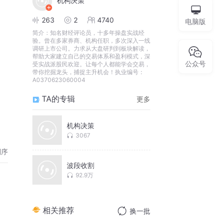
机构决策
263
2
4740
电脑版
简介：
知名财经评论员，十多年操盘实战经
验。曾在多家券商、机构任职，多次深入一线
调研上市公司。力求从大盘研判到板块解读，
帮助大家建立自己的交易体系和盈利模式，深
公众号
受实战派股民欢迎。让每个人都能学会交易，
带你挖掘龙头，捕捉主升机会！执业编号：
A0370623060004
TA的专辑
更多
机构决策
3067
倒序
波段收割
92.9万
相关推荐
换一批