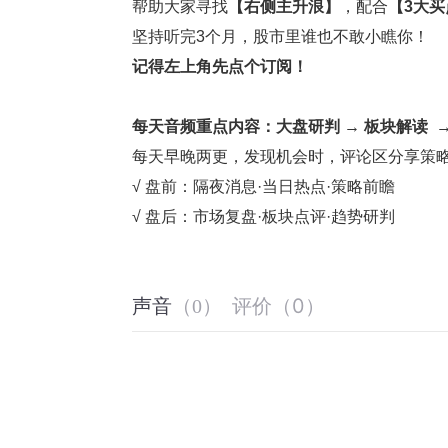
帮助大家寻找
【右侧主升浪】
，配合
【3大买
坚持听完3个月，股市里谁也不敢小瞧你！
记得左上角先点个订阅！
每天音频重点内容：大盘研判 → 板块解读 
 
每天早晚两更，发现机会时，
评论区分享策
√ 盘前：隔夜消息·当日热点·策略前瞻
√ 盘后：市场复盘·板块点评·趋势研判
评价
（
0
）
声音
（
0
）