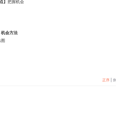
点】
把握机会
→机会方法
略图
正序
|