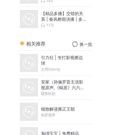
145
【精品多播】交错的关
系 | 春风桦雨演播 | 多
人有声剧
1.1万
相关推荐
换一批
引力社 | 专打影视擦边
球
大周Gravity
安家（孙俪罗晋主演影
视原声,《蜗居》六六编
剧,多人有声剧）
耀客听剧
细致解读雍正王朝
灿官视界
海绵宝宝丨免费精品