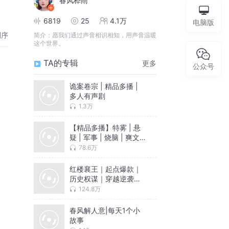
春风桦雨
6819
25
4.1万
电脑版
倒序
简介：
愿我们通过声音相识相知，用声音温暖
这个世界。
TA的专辑
更多
公众号
诡案卷宗 | 精品多播 |
多人有声剧
1.3万
【精品多播】特雾 | 悬
疑 | 军事 | 烧脑 | 爽文 |
谍战剧
78.6万
红楼襄王｜起点爆款｜
历史权谋｜穿越逆袭｜
精品多播
124.8万
春风解人意|每天1个小
故事