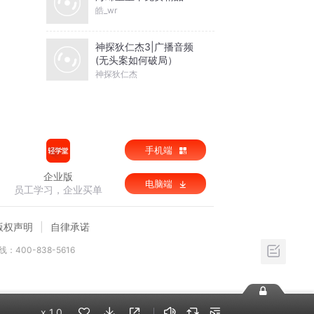
皓_wr
神探狄仁杰3|广播音频
(无头案如何破局）
神探狄仁杰
手机端
企业版
电脑端
员工学习，企业买单
版权声明
自律承诺
：400-838-5616
x
1.0