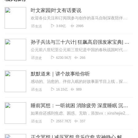
叶文家园|叶文有话要说
欢迎各位关注和订阅我参与创作的喜马自制深夜陪伴谈话栏目《听你说·百态人声》【听你说·百态人声】每晚直播连线真实人间故事|叶文现场互动中|人间冷暖，抱团取暖每周...
3.69亿
2995
生活
孙子兵法与三十六计| 狂飙高启强发家宝典| 读懂政治、军事与各阶层人物彼此间的谋略智慧与博弈
公元前八世纪至公元前三世纪是中国的春秋战国时代，这是一个战争伴随着变革，动荡伴随着创新的时代，在这个强者生、弱者亡，智者兴、愚者衰的时代里，我们的祖先用他们的智...
6230.56万
266
历史
默默道来｜讲个故事给你听
感动的、治愈的、伴你入眠的好故事新节目上线，探索现实世界的无尽魅力，追求对生活的真实记录《听见人间真相》（点击名称，直达专辑）网易人间故事集持续更新中，邀您关注...
16.15亿
989
生活
睡前冥想：一听就困 消除疲劳 深度睡眠 沉浸体验
如果你还感到焦虑、困惑、无助，添加vx：xinshejie2018、vx公众号：宣萱心伴，与主播宣萱开启心灵交流之旅，共建温暖的精神家园！如果你喜欢我的内容，请...
2557.78万
337
生活
正念冥想 | 减压冥想 音乐疗愈 安神静心 解郁降噪