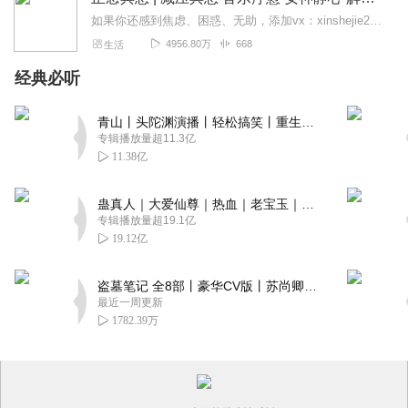
如果你还感到焦虑、困惑、无助，添加vx：xinshejie2018、vx公众号：宣萱心伴，与主播宣萱开启心灵交流之旅，共建温暖的精神家园！如果你喜欢我的内容，请...
4956.80万
668
生活
经典必听
青山丨头陀渊演播丨轻松搞笑丨重生穿越丨古代权谋丨VIP免费 | 多人有声剧
专辑播放量超11.3亿
11.38亿
蛊真人｜大爱仙尊｜热血｜老宝玉｜多人VIP免费有声剧
专辑播放量超19.1亿
19.12亿
盗墓笔记 全8部丨豪华CV版丨苏尚卿&边江 领衔 多人有声剧丨冠声文化丨南派三叔
最近一周更新
1782.39万