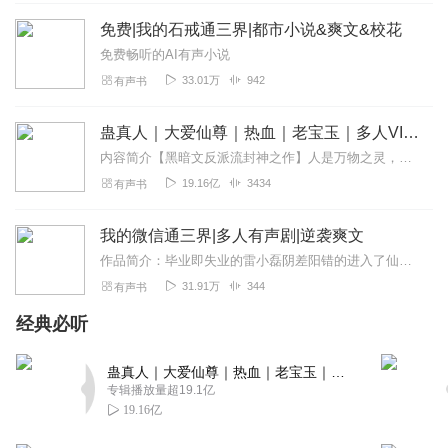
回复
2024-01-11
1
免费|我的石戒通三界|都市小说&爽文&校花
小汐说_钧有声
免费畅听的AI有声小说
哇塞好听好听，故事很吸引人，情节不拖沓，很容易就听进
33.01万
942
有声书
去了，AI制作很精良呀，听感很舒服，角色音还蛮贴和，期
待后面的故事
蛊真人｜大爱仙尊｜热血｜老宝玉｜多人VIP免费有声剧
回复
2024-01-10
1
内容简介【黑暗文反派流封神之作】人是万物之灵，蛊是天地真精。一个穿越者不断重生的故事。一个养蛊、炼蛊、用蛊的奇特世界。配音组（男角色）老宝玉旁白...
19.16亿
3434
有声书
有颗星星总撩我
看书名感觉蛮有意思，就进来听一听～听下来剧情还是很吸
我的微信通三界|多人有声剧|逆袭爽文
引人的～ai的技术现在也真的蛮不错的…稳定发挥代入感强…
作品简介：毕业即失业的雷小磊阴差阳错的进入了仙界神差群和地府鬼差群……一边是天使，一边是恶魔。哎呀，呀呀！这可真真是冰火两重天，刺激感满满啊！凭借...
支持追更，且看看男主怎么用通讯录走上人生巅峰😁😁
31.91万
344
有声书
回复
2024-01-04
1
经典必听
小甜111
蛊真人｜大爱仙尊｜热血｜老宝玉｜多人VIP免费有声剧
哇~~好有意思的小说~👍👍听完一直想追更呦~制作人制作的
专辑播放量超19.1亿
就是不一样~制作精良~👍👍非常推荐~订阅 收藏 点赞
19.16亿
回复
2024-01-03
1