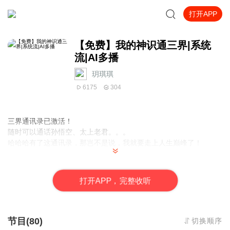
打开APP
【免费】我的神识通三界|系统
流|AI多播
玥琪琪
6175
304
三界通讯录已激活！
随时可以通话孙悟空、太上老君。。。
哈哈哈有了这通讯录，那岂不是说，我就要走上人生巅峰了！
打
开
A
P
P，完整收听
节目(80)
切换顺序