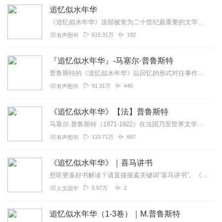
追忆似水年华
《追忆似水年华》这部被誉为二十世纪最重要的文学作品之一的长篇巨著，以其出色的对心灵追索的描写和卓越的意识流技巧而风靡世界，并奠定了它在当代世界文学中的地位。《...
615.31万
192
有声图书
『追忆似水年华』-马塞尔·普鲁斯特
普鲁斯特的《追忆似水年华》以回忆的形式对往事作了回顾，有童年的回忆、家庭生活、初恋与失恋、历史事件的观察、以及对艺术的见解和对时空的认识等等。时...
91.31万
440
有声图书
《追忆似水年华》【法】普鲁斯特
马塞尔.普鲁斯特（1871-1922）在法国乃至世界文学史上占据着极其重要的地位，他在小说创作中，实现了一场“逆向的哥白尼式革命”：人的精神重又被安置在天地的中...
110.71万
687
有声图书
《追忆似水年华》｜喜马讲书
想听更多好书解读？请直接搜索关键词“喜马讲书”。《追忆似水年华》的作者是法国作家普鲁斯特。《追忆似水年华》共有七卷，将近三千页。小说以叙述者马塞尔的口吻，回顾了...
5.97万
2
人文国学
追忆似水年华（1-3卷）｜M.普鲁斯特