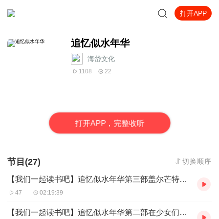
打开APP
追忆似水年华
海岱文化
1108
22
打
开
A
P
P，完整收听
节目(27)
切换顺序
【我们一起读书吧】追忆似水年华第三部盖尔芒特家那边第一场，厨娘弗朗索瓦丝或是作者最宠爱的角色
47
02:19:39
【我们一起读书吧】追忆似水年华第二部在少女们身旁最后一场