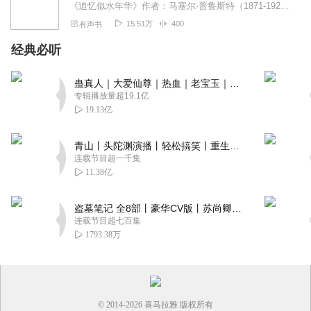
《追忆似水年华》作者：马塞尔·普鲁斯特（1871-1922）第一卷在斯万家这边第二卷在少女们身旁第三卷盖尔芒特家那边《追忆似水年华》与《尤利西斯》并称意...
15.51万
400
有声书
经典必听
蛊真人｜大爱仙尊｜热血｜老宝玉｜多人VIP免费有声剧
专辑播放量超19.1亿
19.13亿
青山丨头陀渊演播丨轻松搞笑丨重生穿越丨古代权谋丨VIP免费 | 多人有声剧
连载节目超一千集
11.38亿
盗墓笔记 全8部丨豪华CV版丨苏尚卿&边江 领衔 多人有声剧丨冠声文化丨南派三叔
连载节目超七百集
1793.38万
© 2014-
2026
喜马拉雅 版权所有